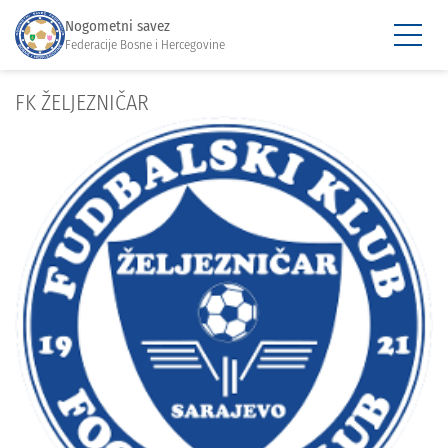
Nogometni savez
Federacije Bosne i Hercegovine
FK ŽELJEZNIČAR