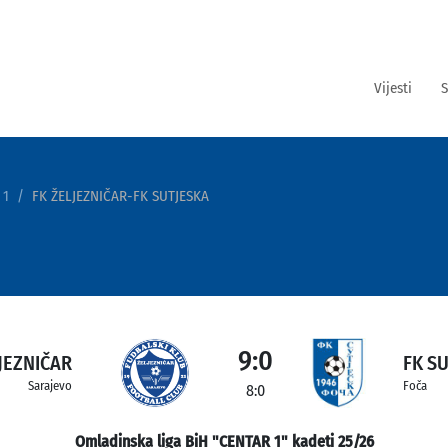
Vijesti
S
 1
FK ŽELJEZNIČAR-FK SUTJESKA
9:0
JEZNIČAR
FK S
Sarajevo
Foča
8:0
Omladinska liga BiH "CENTAR 1" kadeti 25/26