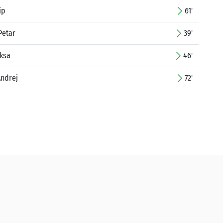
ip
61'
Petar
39'
eksa
46'
Andrej
72'