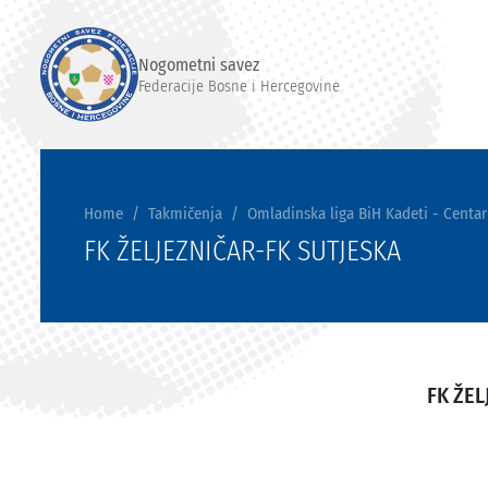
Nogometni savez
Federacije Bosne i Hercegovine
Home
Takmičenja
Omladinska liga BiH Kadeti - Centar
FK ŽELJEZNIČAR-FK SUTJESKA
FK ŽEL