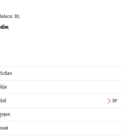
alaca: 30;
edim
;
 Srđan
lije
iloš
39'
gnjen
ovak