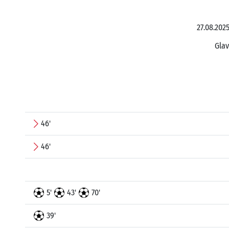
27.08.202
Glav
46'
46'
5'
43'
70'
39'