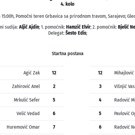
4. kolo
5 15:00h, Pomočni teren Grbavica sa prirodnom travom, Sarajevo; Gled
ni sudija:
Aljić Ajdin
; 1. pomoćnik:
Hamzić Elvir
; 2. pomoćnik:
Bjelić N
Delegat:
Šesto Edis
;
Startna postava
Agić Zak
12
12
Mihajlović
Zahirović Anel
2
3
Višnjić Vasi
Mrkulić Sefer
5
4
Radović M
Velić Vedad
6
5
Pavlović O
Huremović Omar
7
6
Radović N