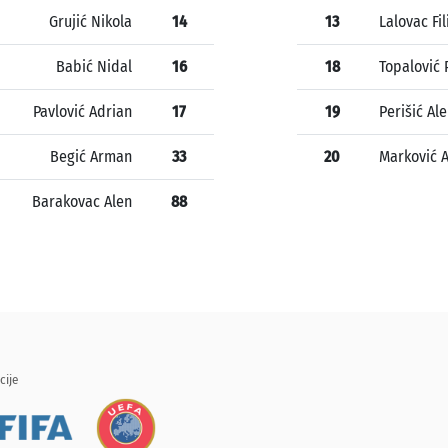
Grujić Nikola
14
13
Lalovac Fil
Babić Nidal
16
18
Topalović 
Pavlović Adrian
17
19
Perišić Al
Begić Arman
33
20
Marković 
Barakovac Alen
88
cije