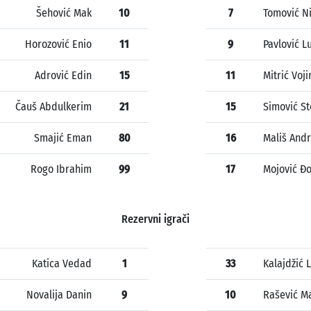
Šehović Mak
10
7
Tomović N
Horozović Enio
11
9
Pavlović L
Adrović Edin
15
11
Mitrić Voji
Čauš Abdulkerim
21
15
Simović St
Smajić Eman
80
16
Mališ Andr
Rogo Ibrahim
99
17
Mojović Đ
Rezervni igrači
Katica Vedad
1
33
Kalajdžić 
Novalija Danin
9
10
Rašević M