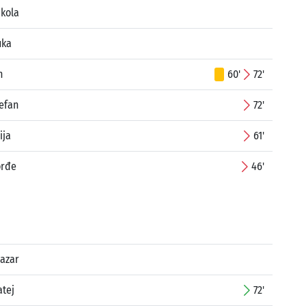
ikola
uka
n
60'
72'
efan
72'
ija
61'
orđe
46'
Lazar
atej
72'