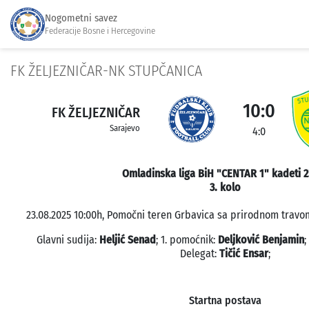
Nogometni savez
Federacije Bosne i Hercegovine
FK ŽELJEZNIČAR-NK STUPČANICA
10:0
FK ŽELJEZNIČAR
Sarajevo
4:0
Omladinska liga BiH "CENTAR 1" kadeti 2
3. kolo
23.08.2025 10:00h, Pomočni teren Grbavica sa prirodnom travom
Glavni sudija:
Heljić Senad
; 1. pomoćnik:
Deljković Benjamin
;
Delegat:
Tičić Ensar
;
Startna postava