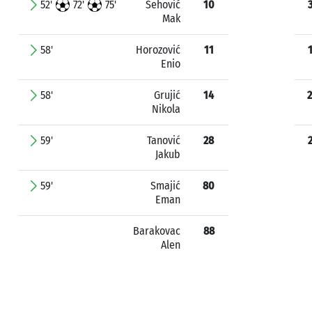
52'
72'
75'
Šehović
10
Mak
58'
Horozović
11
Enio
58'
Grujić
14
Nikola
59'
Tanović
28
Jakub
59'
Smajić
80
Eman
Barakovac
88
Alen