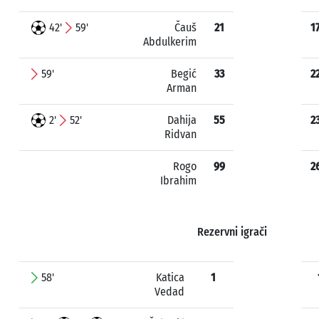
42'
59'
Čauš
21
1
Abdulkerim
59'
Begić
33
2
Arman
2'
52'
Dahija
55
2
Ridvan
Rogo
99
2
Ibrahim
Rezervni igrači
58'
Katica
1
Vedad