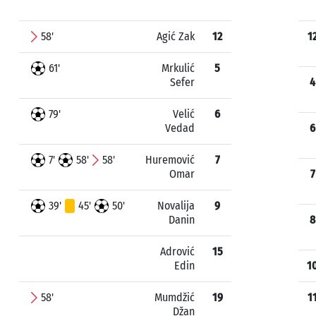
58'
Agić Zak
12
1
61'
Mrkulić
5
Sefer
4
79'
Velić
6
Vedad
6
7'
58'
58'
Huremović
7
Omar
7
39'
45'
50'
Novalija
9
Danin
8
Adrović
15
Edin
1
58'
Mumdžić
19
1
Džan