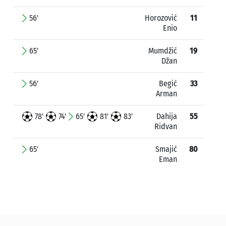
56'
Horozović
11
Enio
65'
Mumdžić
19
Džan
56'
Begić
33
Arman
78'
74'
65'
81'
83'
Dahija
55
Ridvan
65'
Smajić
80
Eman