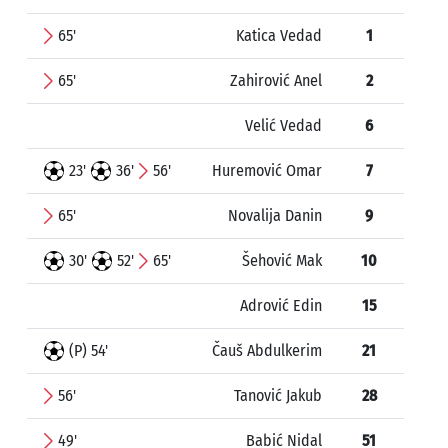
65'
Katica Vedad
1
65'
Zahirović Anel
2
Velić Vedad
6
23'
36'
56'
Huremović Omar
7
65'
Novalija Danin
9
30'
52'
65'
Šehović Mak
10
Adrović Edin
15
(P) 54'
Čauš Abdulkerim
21
56'
Tanović Jakub
28
49'
Babić Nidal
51