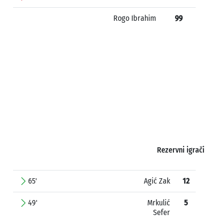
Rogo Ibrahim
99
Rezervni igrači
65'
Agić Zak
12
49'
Mrkulić
5
Sefer