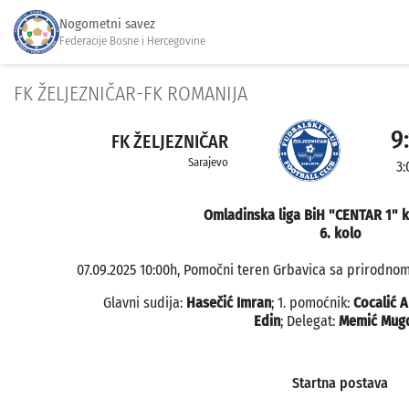
Nogometni savez
Federacije Bosne i Hercegovine
FK ŽELJEZNIČAR-FK ROMANIJA
9:
FK ŽELJEZNIČAR
Sarajevo
3:
Omladinska liga BiH "CENTAR 1" k
6. kolo
07.09.2025 10:00h, Pomočni teren Grbavica sa prirodnom
Glavni sudija:
Hasečić Imran
; 1. pomoćnik:
Cocalić 
Edin
; Delegat:
Memić Mug
Startna postava