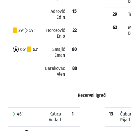
B
Adrović
15
29
T
Edin
62
M
29'
59'
Horozović
22
B
Enio
66'
63'
Smajić
80
Eman
Barakovac
88
Alen
Rezervni igrači
46'
Katica
1
13
Čuba
Vedad
Rijad