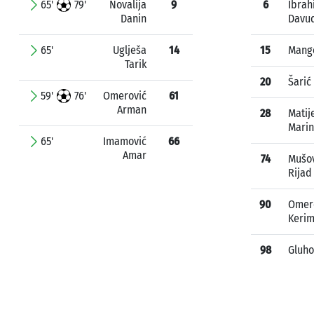
65'
79'
Novalija
9
6
Ibrah
Danin
Davu
65'
Uglješa
14
15
Mango
Tarik
20
Šarić 
59'
76'
Omerović
61
Arman
28
Matij
Marin
65'
Imamović
66
Amar
74
Mušo
Rijad
90
Omer
Keri
98
Gluho