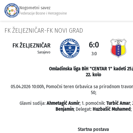
Nogometni savez
Federacije Bosne i Hercegovine
FK ŽELJEZNIČAR-FK NOVI GRAD
6:0
FK ŽELJEZNIČAR
Sarajevo
3:0
Omladinska liga BiH "CENTAR 1" kadeti 25
22. kolo
05.04.2026 10:00h, Pomočni teren Grbavica sa prirodnom travom
50;
Glavni sudija:
Ahmetagić Asmir
; 1. pomoćnik:
Turbić Amar
;
Benjamin
; Delegat:
Huzbašić Muhamed
;
Startna postava