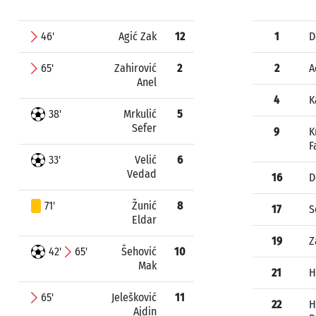
46'
Agić Zak
12
1
D
65'
Zahirović
2
2
A
Anel
4
K
38'
Mrkulić
5
Sefer
9
K
F
33'
Velić
6
Vedad
16
D
71'
Žunić
8
17
S
Eldar
19
Z
42'
65'
Šehović
10
Mak
21
H
65'
Jelešković
11
22
H
Ajdin