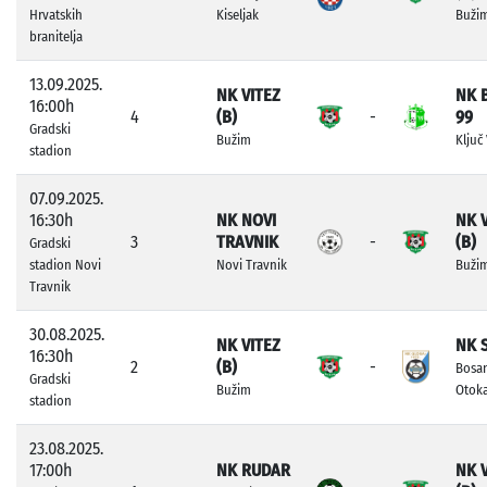
Hrvatskih
Kiseljak
Buži
branitelja
13.09.2025.
NK VITEZ
NK 
16:00h
4
(B)
-
99
Gradski
Bužim
Ključ 
stadion
07.09.2025.
16:30h
NK NOVI
NK 
3
TRAVNIK
-
(B)
Gradski
stadion Novi
Novi Travnik
Buži
Travnik
30.08.2025.
NK VITEZ
NK 
16:30h
2
(B)
-
Bosa
Gradski
Bužim
Otok
stadion
23.08.2025.
17:00h
NK RUDAR
NK 