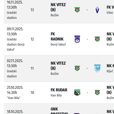
16.11.2025.
NK VITEZ
13:30h
FK V
13
(B)
-
Gradski
Vitez
Bužim
stadion
09.11.2025.
13:30h
FK
NK 
12
RADNIK
-
(B)
Gradski
stadion Donji
Donji Vakuf
Buži
Vakuf
02.11.2025.
NK VITEZ
13:30h
NK 
11
(B)
-
Gradski
Ključ
Bužim
stadion
25.10.2025.
NK 
FK RUDAR
14:30h
10
-
(B)
Han Bila
"Han Bila"
Buži
GNK
18.10.2025.
NK 