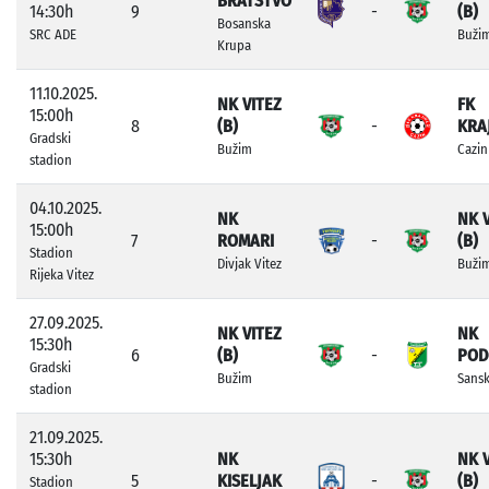
BRATSTVO
14:30h
9
-
(B)
Bosanska
SRC ADE
Buži
Krupa
11.10.2025.
NK VITEZ
FK
15:00h
8
(B)
-
KRA
Gradski
Bužim
Cazin
stadion
04.10.2025.
NK
NK 
15:00h
7
ROMARI
-
(B)
Stadion
Divjak Vitez
Buži
Rijeka Vitez
27.09.2025.
NK VITEZ
NK
15:30h
6
(B)
-
POD
Gradski
Bužim
Sansk
stadion
21.09.2025.
15:30h
NK
NK 
5
KISELJAK
-
(B)
Stadion