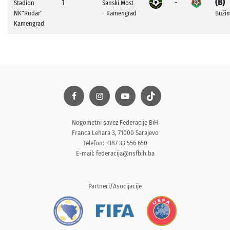
1
-
(B)
Stadion
Sanski Most
NK"Rudar"
- Kamengrad
Buži
Kamengrad
Nogometni savez Federacije BiH
Franca Lehara 3, 71000 Sarajevo
Telefon: +387 33 556 650
E-mail:
federacija@nsfbih.ba
Partneri/Asocijacije