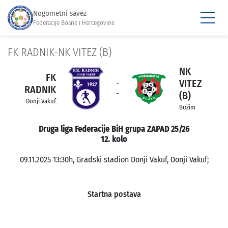
Nogometni savez
Federacije Bosne i Hercegovine
FK RADNIK-NK VITEZ (B)
NK
FK
VITEZ
-
RADNIK
-
(B)
Donji Vakuf
Bužim
Druga liga Federacije BiH grupa ZAPAD 25/26
12. kolo
09.11.2025 13:30h, Gradski stadion Donji Vakuf, Donji Vakuf;
Startna postava