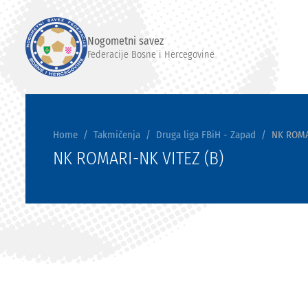
Nogometni savez
Federacije Bosne i Hercegovine
Home
Takmičenja
Druga liga FBiH - Zapad
NK ROMA
NK ROMARI-NK VITEZ (B)