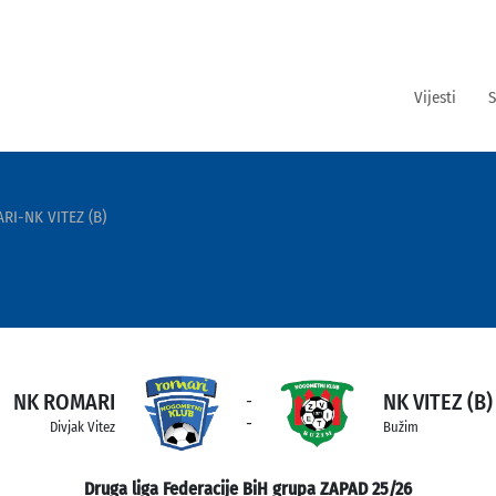
Vijesti
S
RI-NK VITEZ (B)
NK ROMARI
NK VITEZ (B)
-
-
Divjak Vitez
Bužim
Druga liga Federacije BiH grupa ZAPAD 25/26