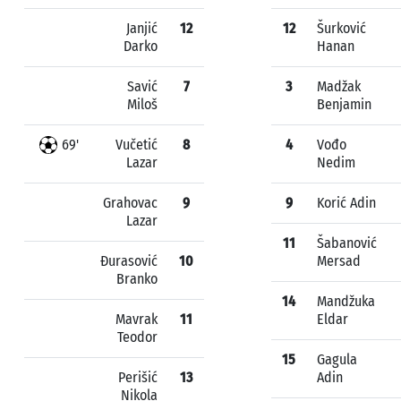
Janjić
12
12
Šurković
Darko
Hanan
Savić
7
3
Madžak
Miloš
Benjamin
69'
Vučetić
8
4
Vođo
Lazar
Nedim
Grahovac
9
9
Korić Adin
Lazar
11
Šabanović
Đurasović
10
Mersad
Branko
14
Mandžuka
Mavrak
11
Eldar
Teodor
15
Gagula
Perišić
13
Adin
Nikola