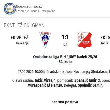
Nogometni savez
Federacije Bosne i Hercegovine
FK VELEŽ-FK IGMAN
1:1
FK VELEŽ
FK I
Nevesinje
Konjic
0:1
Omladinska liga BiH "JUG" kadeti 25/26
34. kolo
07.06.2026 10:00h, Gradski stadion, Nevesinje; Gledalaca: 1
Glavni sudija:
Jakić Mirza
; 1. pomoćnik:
Spahalić Emir
; 2. pom
Muraspahić El Hamza
; Delegat:
Spahalić Samir
;
Startna postava