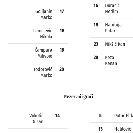
16
Duračić
Golijanin
17
Nedim
Marko
18
Habibija
Ivanišević
18
Eldar
Nikola
23
Nikšić Kan
Čampara
19
Milivoje
28
Kezo
Kenan
Todorović
20
Marko
Rezervni igrači
Vukotić
14
5
Potur Eld
Dušan
13
Halilović