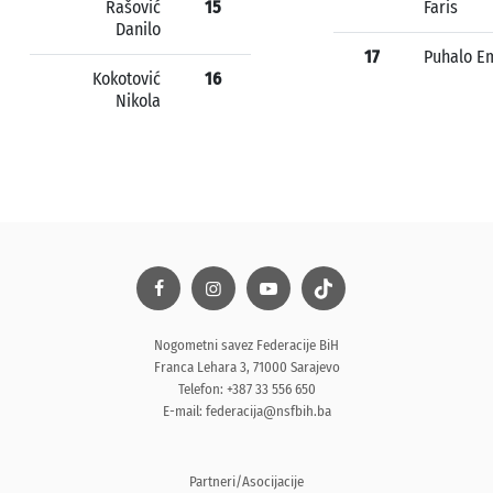
Rašović
15
Faris
Danilo
17
Puhalo Em
Kokotović
16
Nikola
Nogometni savez Federacije BiH
Franca Lehara 3, 71000 Sarajevo
Telefon: +387 33 556 650
E-mail:
federacija@nsfbih.ba
Partneri/Asocijacije