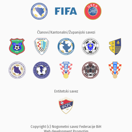
Članovi/Kantonalni/Županijski savezi
Entitetski savez
Copyright (c) Nogometni savez Federacije BiH
Web development
Promotim