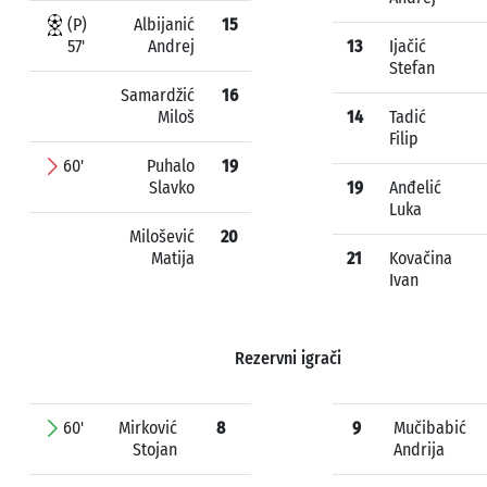
(P)
Albijanić
15
57'
Andrej
13
Ijačić
Stefan
Samardžić
16
Miloš
14
Tadić
Filip
60'
Puhalo
19
Slavko
19
Anđelić
Luka
Milošević
20
Matija
21
Kovačina
Ivan
Rezervni igrači
60'
Mirković
8
9
Mučibabić
Stojan
Andrija