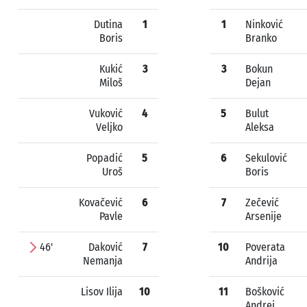
Dutina
1
1
Ninković
Boris
Branko
Kukić
3
3
Bokun
Miloš
Dejan
Vuković
4
5
Bulut
Veljko
Aleksa
Popadić
5
6
Sekulović
Uroš
Boris
Kovačević
6
7
Zečević
Pavle
Arsenije
46'
Daković
7
10
Poverata
Nemanja
Andrija
Lisov Ilija
10
11
Bošković
Andrej