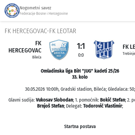
Nogometni savez
Federacije Bosne i Hercegovine
FK HERCEGOVAC-FK LEOTAR
FK
1:1
FK L
HERCEGOVAC
Trebinj
0:0
Bileća
Omladinska liga BiH "JUG" kadeti 25/26
33. kolo
30.05.2026 10:00h, Gradski stadion, Bileća; Gledalaca: 50;
Glavni sudija:
Vukosav Slobodan
; 1. pomoćnik:
Bokić Stefan
; 2. 
Brnjoš Stefan
; Delegat:
Todorović Vlastimir
;
Startna postava