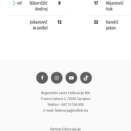
46'
Biberdžić
9
17
Mijanović
Andrej
Vuk
Jokanović
12
22
Kandić
Aranđel
Jakov
Nogometni savez Federacije BiH
Franca Lehara 3, 71000 Sarajevo
Telefon: +387 33 556 650
E-mail:
federacija@nsfbih.ba
Partneri/Asocijacije