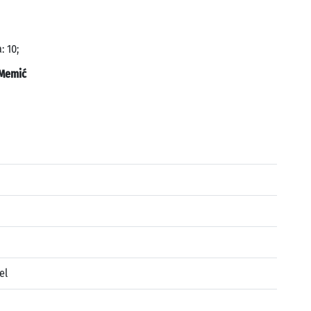
: 10;
Memić
el