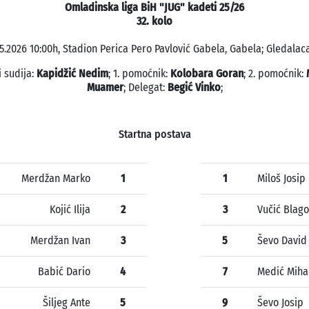
Omladinska liga BiH "JUG" kadeti 25/26
32. kolo
5.2026 10:00h, Stadion Perica Pero Pavlović Gabela, Gabela; Gledalaca
i sudija:
Kapidžić Nedim
; 1. pomoćnik:
Kolobara Goran
; 2. pomoćnik:
Muamer
; Delegat:
Begić Vinko
;
Startna postava
Merdžan Marko
1
1
Miloš Josip
Kojić Ilija
2
3
Vučić Blago
Merdžan Ivan
3
5
Ševo David
Babić Dario
4
7
Medić Miha
Šiljeg Ante
5
9
Ševo Josip