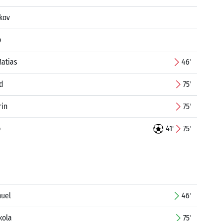
kov
o
Matias
46'
d
75'
rin
75'
o
41'
75'
uel
46'
kola
75'