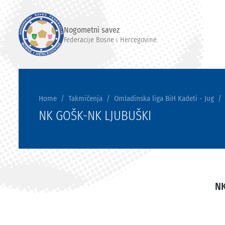
Nogometni savez
Federacije Bosne i Hercegovine
Home
Takmičenja
Omladinska liga BiH Kadeti - Jug
NK GOŠK-NK LJUBUŠKI
N