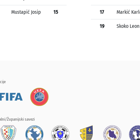
Mustapić Josip
15
17
Markić Karl
19
Skoko Leon
cije
lni/Županijski savezi