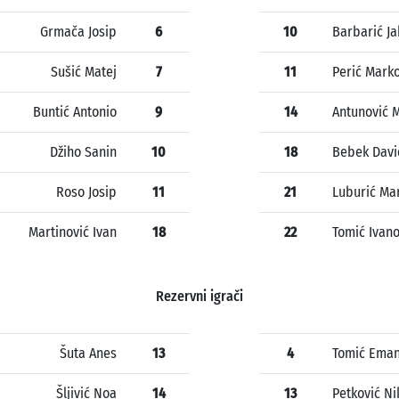
Grmača Josip
6
10
Barbarić Ja
Sušić Matej
7
11
Perić Mark
Buntić Antonio
9
14
Antunović 
Džiho Sanin
10
18
Bebek Davi
Roso Josip
11
21
Luburić Ma
Martinović Ivan
18
22
Tomić Ivan
Rezervni igrači
Šuta Anes
13
4
Tomić Eman
Šljivić Noa
14
13
Petković Ni