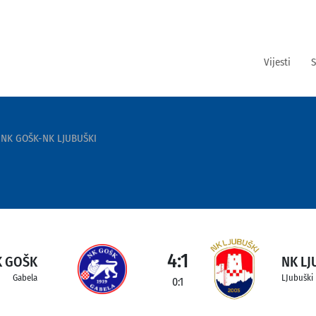
Vijesti
S
NK GOŠK-NK LJUBUŠKI
4:1
K GOŠK
NK LJ
Gabela
LJubuški
0:1