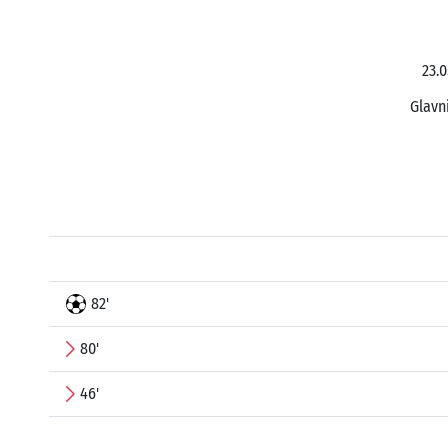
23.0
Glavn
82'
80'
46'