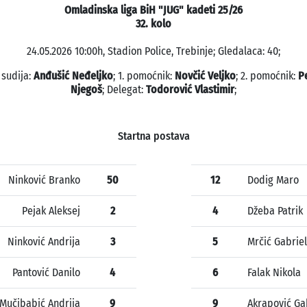
Omladinska liga BiH "JUG" kadeti 25/26
32. kolo
24.05.2026 10:00h, Stadion Police, Trebinje; Gledalaca: 40;
 sudija:
Anđušić Neđeljko
; 1. pomoćnik:
Novčić Veljko
; 2. pomoćnik:
P
Njegoš
; Delegat:
Todorović Vlastimir
;
Startna postava
Ninković Branko
50
12
Dodig Maro
Pejak Aleksej
2
4
Džeba Patrik
Ninković Andrija
3
5
Mrčić Gabriel
Pantović Danilo
4
6
Falak Nikola
Mučibabić Andrija
9
9
Akrapović Ga