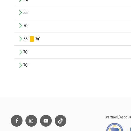
55'
70'
55'
74'
70'
70'
Partneri/Asocija