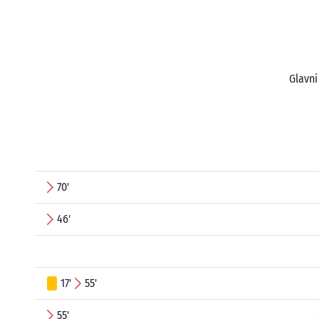
Glavni
70'
46'
17'
55'
55'