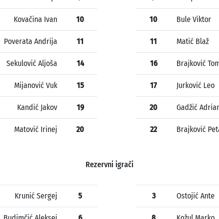
Kovačina Ivan
10
10
Bule Viktor
Poverata Andrija
11
11
Matić Blaž
Sekulović Aljoša
14
16
Brajković To
Mijanović Vuk
15
17
Jurković Leo
Kandić Jakov
19
20
Gadžić Adria
Matović Irinej
20
22
Brajković Pet
Rezervni igrači
Krunić Sergej
5
3
Ostojić Ante
Budimčić Aleksej
6
8
Kožul Marko