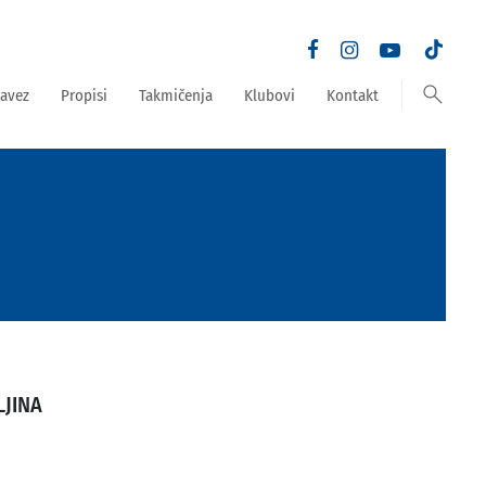
search
avez
Propisi
Takmičenja
Klubovi
Kontakt
LJINA