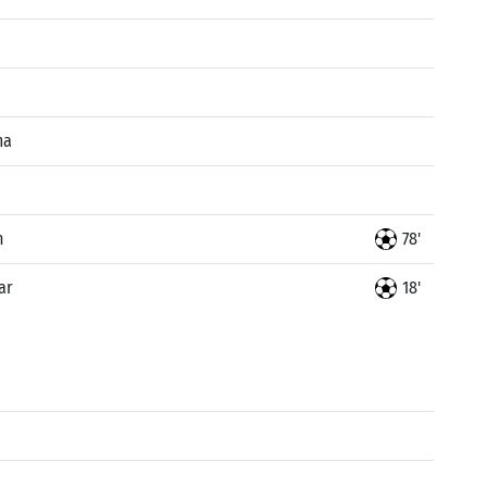
ma
n
78'
ar
18'