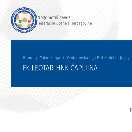
Nogometni savez
Federacije Bosne i Hercegovine
Home
Takmičenja
Omladinska liga BiH Kadeti - Jug
FK LEOTAR-HNK ČAPLJINA