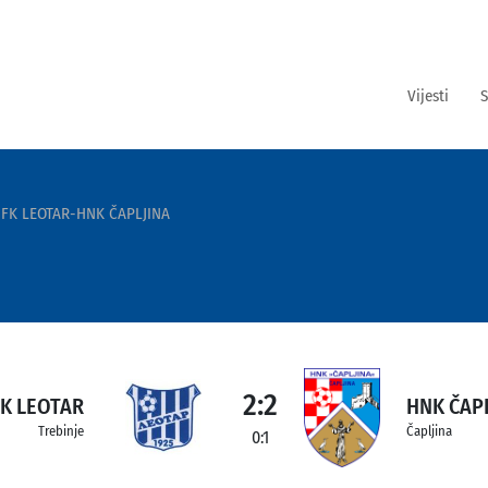
Vijesti
S
FK LEOTAR-HNK ČAPLJINA
2:2
FK LEOTAR
HNK ČAP
Trebinje
Čapljina
0:1