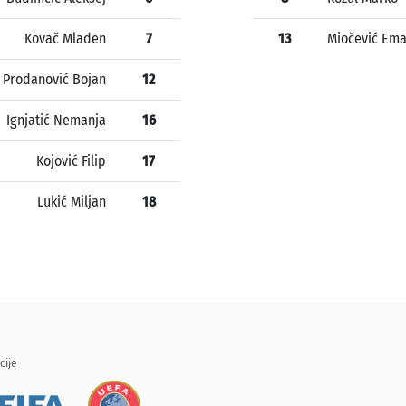
Kovač Mladen
7
13
Miočević Ema
Prodanović Bojan
12
Ignjatić Nemanja
16
Kojović Filip
17
Lukić Miljan
18
cije