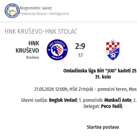
Nogometni savez
Federacije Bosne i Hercegovine
HNK KRUŠEVO-HNK STOLAC
HNK
2:9
KRUŠEVO
1:7
Kruševo
Omladinska liga BiH "JUG" kadeti 25
31. kolo
21.05.2026 12:00h, HŠK Zrinjski - pomoćni teren, Most
Glavni sudija:
Begluk Vedad
; 1. pomoćnik:
Munkači Ante
; 
Delegat:
Peco Fadil
;
Startna postava