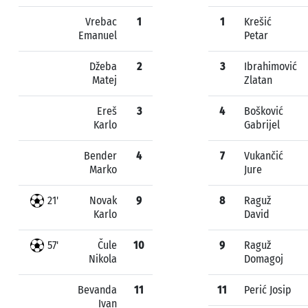
Vrebac
1
1
Krešić
Emanuel
Petar
Džeba
2
3
Ibrahimović
Matej
Zlatan
Ereš
3
4
Bošković
Karlo
Gabrijel
Bender
4
7
Vukančić
Marko
Jure
21'
Novak
9
8
Raguž
Karlo
David
57'
Čule
10
9
Raguž
Nikola
Domagoj
Bevanda
11
11
Perić Josip
Ivan