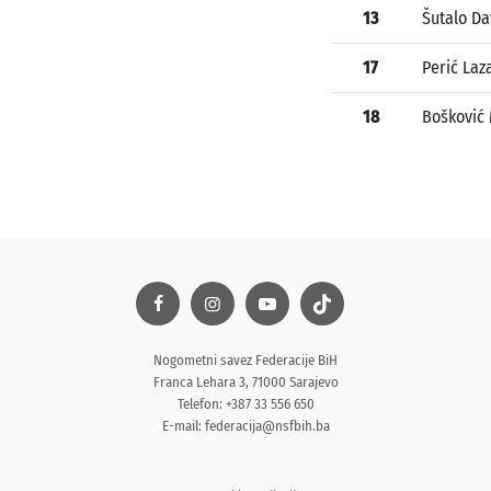
13
Šutalo Da
17
Perić Laz
18
Bošković 
Nogometni savez Federacije BiH
Franca Lehara 3, 71000 Sarajevo
Telefon: +387 33 556 650
E-mail:
federacija@nsfbih.ba