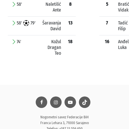
58'
Naletilić
8
5
Brati
Ante
Vidak
58'
79'
Šaravanja
13
7
Tadić
David
Filip
74'
Kožul
18
16
Anđel
Dragan
Luka
Teo
Nogometni savez Federacije BiH
Franca Lehara 3, 71000 Sarajevo
Telefon: +387 33 556 650