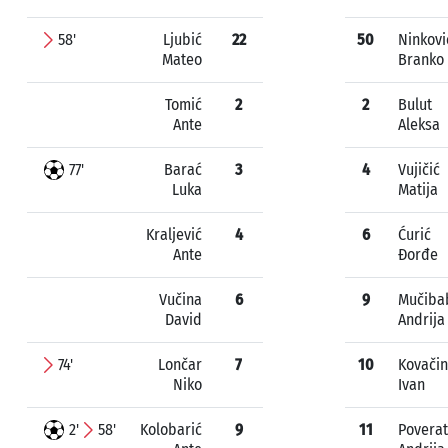
58'
Ljubić
22
50
Ninkovi
Mateo
Branko
Tomić
2
2
Bulut
Ante
Aleksa
77'
Barać
3
4
Vujičić
Luka
Matija
Kraljević
4
6
Ćurić
Ante
Đorđe
Vučina
6
9
Mučiba
David
Andrija
74'
Lončar
7
10
Kovači
Niko
Ivan
2'
58'
Kolobarić
9
11
Povera