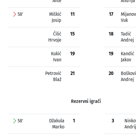
Ante
Andrija
58'
Miškić
11
17
Mijanov
Josip
Vuk
Čilić
15
18
Tadić
Hrvoje
Andrej
Kukić
19
19
Kandić
Ivan
Jakov
Petrović
21
20
Boškovi
Blaž
Andrej
Rezervni igrači
58'
Džakula
1
3
Ninko
Marko
Andri