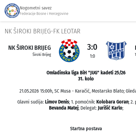
Nogometni savez
Federacije Bosne i Hercegovine
NK ŠIROKI BRIJEG-FK LEOTAR
3:0
NK ŠIROKI BRIJEG
Široki Brijeg
1:0
Omladinska liga BiH "JUG" kadeti 25/26
31. kolo
21.05.2026 15:00h, SC Musa - Karačić, Mostarsko Blato; Gleda
Glavni sudija:
Limov Denis
; 1. pomoćnik:
Kolobara Goran
; 2.
Bevanda Matej
; Delegat:
Jurišić Karlo
;
Startna postava