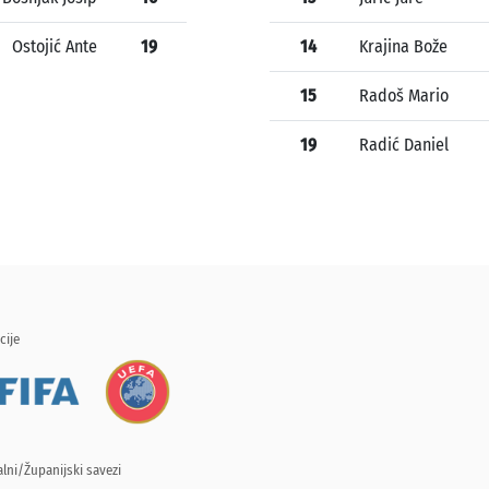
Ostojić Ante
19
14
Krajina Bože
15
Radoš Mario
19
Radić Daniel
cije
lni/Županijski savezi