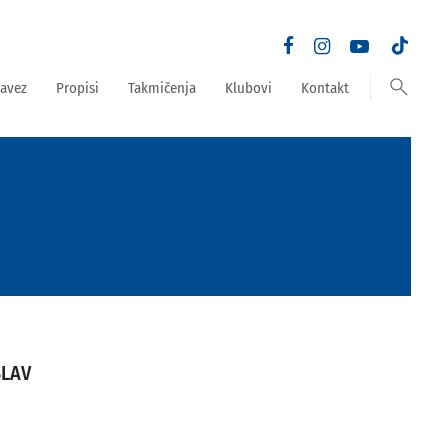
search
avez
Propisi
Takmičenja
Klubovi
Kontakt
SLAV