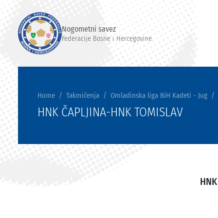
Nogometni savez
Federacije Bosne i Hercegovine
Home
Takmičenja
Omladinska liga BiH Kadeti - Jug
HNK ČAPLJINA-HNK TOMISLAV
HNK