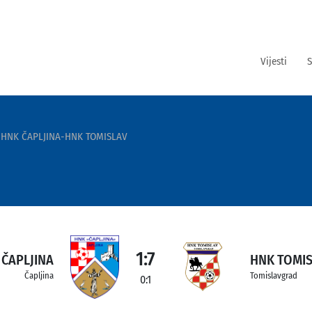
Vijesti
S
HNK ČAPLJINA-HNK TOMISLAV
1:7
 ČAPLJINA
HNK TOMI
Čapljina
Tomislavgrad
0:1