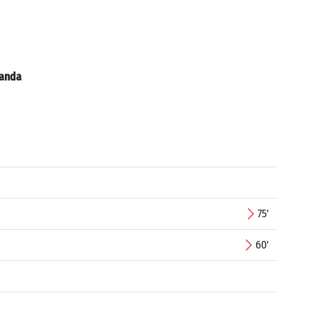
anda
75'
60'