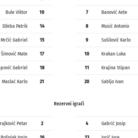
Bule Viktor
10
7
Banović Ante
Džeba Patrik
14
8
Musić Antonio
Mrčić Gabriel
15
9
Sušilović Karlo
Šimović Mate
17
10
Krakan Luka
apović Gabriel
18
11
Krajina Stipan
Maslać Karlo
21
20
Sabljo Ivan
Rezervni igrači
rajković Petar
2
4
Gabrić Josip
Bošnjak Josip
16
13
Jurič Jure