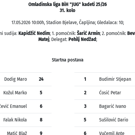
Omladinska liga BiH "JUG" kadeti 25/26
31. kolo
17.05.2026 10:00h, Stadion Bjelave, Čapljina; Gledalaca: 10;
ni sudija:
Kapidžić Nedim
; 1. pomoćnik:
Šarić Armin
; 2. pomoćnik:
Bev
Matej
; Delegat:
Pehilj Nedžad
;
Startna postava
Dodig Maro
24
1
Budimir Stjepan
Kožul Marko
5
2
Ćosić Petar
čević Emanuel
6
3
Bagarić Ivano
Falak Nikola
8
5
Sušilović Dario
Matić Blaž
9
6
Vučemil Ante