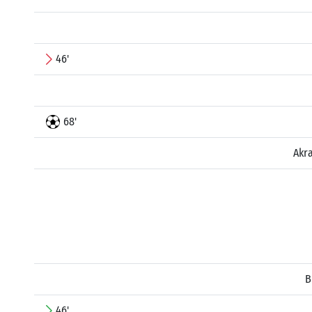
46'
68'
Akr
B
46'