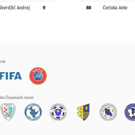
iberdžić Andrej
9
88
Ćorluka Ante
cije
lni/Županijski savezi