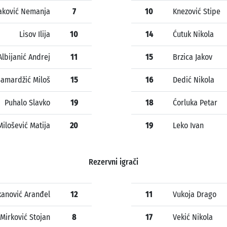
aković Nemanja
7
10
Knezović Stipe
Lisov Ilija
10
14
Ćutuk Nikola
Albijanić Andrej
11
15
Brzica Jakov
Samardžić Miloš
15
16
Dedić Nikola
Puhalo Slavko
19
18
Ćorluka Petar
Milošević Matija
20
19
Leko Ivan
Rezervni igrači
kanović Aranđel
12
11
Vukoja Drago
Mirković Stojan
8
17
Vekić Nikola