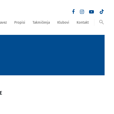
search
avez
Propisi
Takmičenja
Klubovi
Kontakt
E