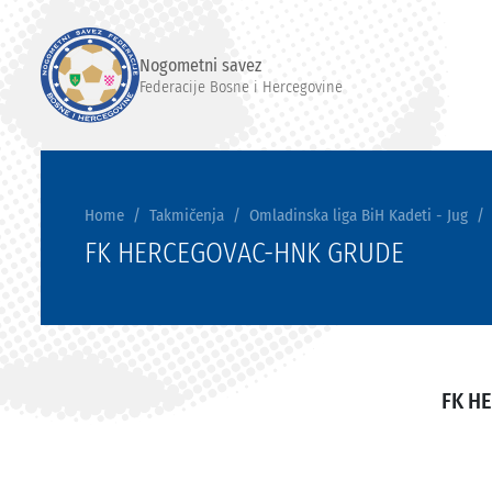
Nogometni savez
Federacije Bosne i Hercegovine
Home
Takmičenja
Omladinska liga BiH Kadeti - Jug
FK HERCEGOVAC-HNK GRUDE
FK H