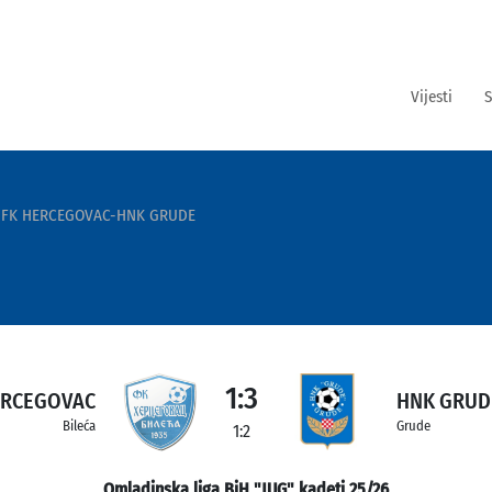
Vijesti
S
FK HERCEGOVAC-HNK GRUDE
1:3
ERCEGOVAC
HNK GRUD
Bileća
Grude
1:2
Omladinska liga BiH "JUG" kadeti 25/26