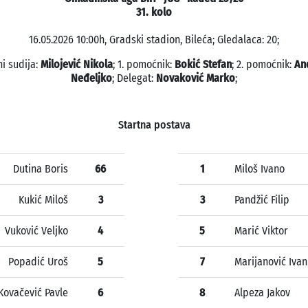
31. kolo
16.05.2026 10:00h, Gradski stadion, Bileća; Gledalaca: 20;
ni sudija:
Milojević Nikola
; 1. pomoćnik:
Bokić Stefan
; 2. pomoćnik:
An
Neđeljko
; Delegat:
Novaković Marko
;
Startna postava
Dutina Boris
66
1
Miloš Ivano
Kukić Miloš
3
3
Pandžić Filip
Vuković Veljko
4
5
Marić Viktor
Popadić Uroš
5
7
Marijanović Ivan
Kovačević Pavle
6
8
Alpeza Jakov