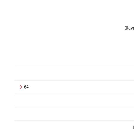
Glav
64'