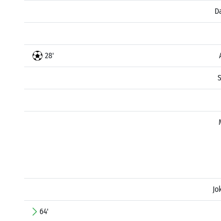
D
28'
Jo
64'