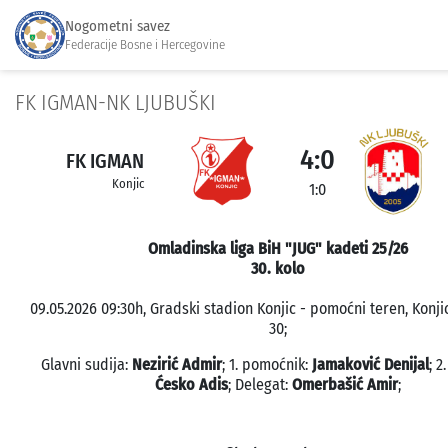
Nogometni savez
Federacije Bosne i Hercegovine
FK IGMAN-NK LJUBUŠKI
4:0
FK IGMAN
Konjic
1:0
Omladinska liga BiH "JUG" kadeti 25/26
30. kolo
09.05.2026 09:30h, Gradski stadion Konjic - pomoćni teren, Konji
30;
Glavni sudija:
Nezirić Admir
; 1. pomoćnik:
Jamaković Denijal
; 2
Ćesko Adis
; Delegat:
Omerbašić Amir
;