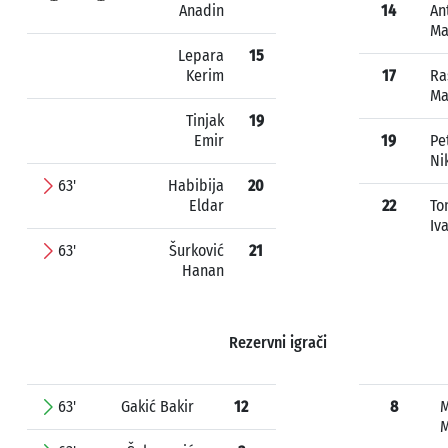
Anadin
14
An
Ma
Lepara
15
Kerim
17
Ra
Ma
Tinjak
19
Emir
19
Pe
Ni
63'
Habibija
20
Eldar
22
To
Iv
63'
Šurković
21
Hanan
Rezervni igrači
63'
Gakić Bakir
12
8
M
M