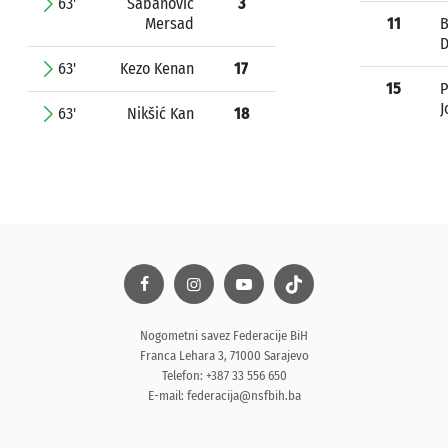
63'
Šabanović
3
Mersad
11
D
63'
Kezo Kenan
17
15
P
J
63'
Nikšić Kan
18
Nogometni savez Federacije BiH
Franca Lehara 3, 71000 Sarajevo
Telefon: +387 33 556 650
E-mail:
federacija@nsfbih.ba