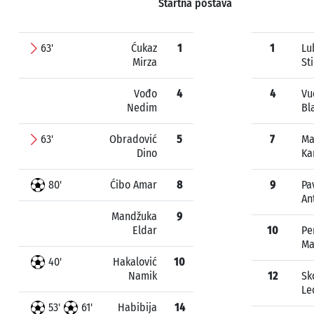
Startna postava
63'
Ćukaz
1
1
Lu
Mirza
St
Vođo
4
4
Vu
Nedim
Bl
63'
Obradović
5
7
Ma
Dino
Ka
80'
Ćibo Amar
8
9
Pa
An
Mandžuka
9
Eldar
10
Pe
Ma
40'
Hakalović
10
Namik
12
Sk
Le
53'
61'
Habibija
14