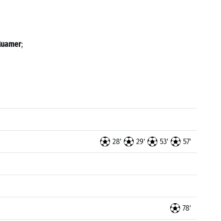
Muamer
;
28'
29'
53'
57'
78'