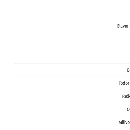
Glavni 
B
Todor
Raš
O
Milivo