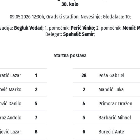
30. kolo
09.05.2026 12:30h, Gradski stadion, Nevesinje; Gledalaca: 10;
sudija:
Begluk Vedad
; 1. pomoćnik:
Perić Vinko
; 2. pomoćnik:
Memić 
Delegat:
Spahalić Samir
;
Startna postava
ratić Lazar
1
28
Peša Gabriel
ović Marko
2
2
Mandić Luka
ović Danilo
5
4
Primorac Dražen
roz Anđelo
7
5
Barbarić Mihael
jević Lazar
8
6
Burečić Ante