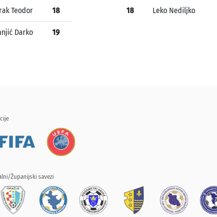
rak Teodor
18
18
Leko Nediljko
anjić Darko
19
cije
lni/Županijski savezi