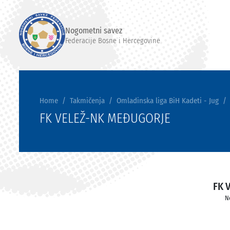
Nogometni savez
Federacije Bosne i Hercegovine
Home
Takmičenja
Omladinska liga BiH Kadeti - Jug
FK VELEŽ-NK MEĐUGORJE
FK 
N