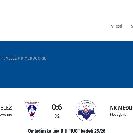
Vijesti
S
FK VELEŽ-NK MEĐUGORJE
0:6
VELEŽ
NK MEĐU
evesinje
Međugorje
0:2
Omladinska liga BiH "JUG" kadeti 25/26