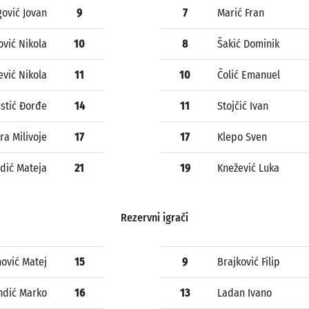
gović Jovan
9
7
Marić Fran
ović Nikola
10
8
Šakić Dominik
ević Nikola
11
10
Čolić Emanuel
istić Đorđe
14
11
Stojčić Ivan
a Milivoje
17
17
Klepo Sven
dić Mateja
21
19
Knežević Luka
Rezervni igrači
nović Matej
15
9
Brajković Filip
ndić Marko
16
13
Ladan Ivano