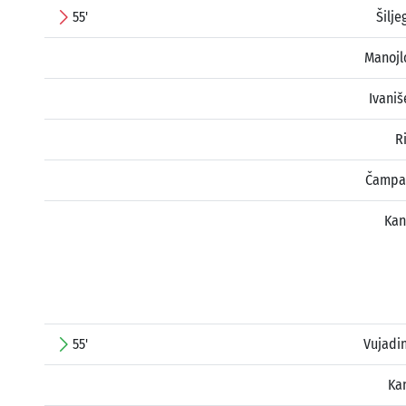
55'
Šilje
Manojl
Ivaniš
R
Čampar
Kan
55'
Vujadi
Ka