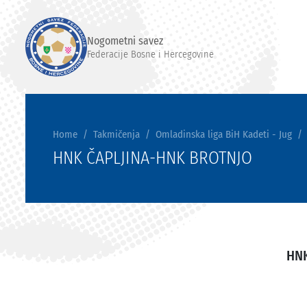
Nogometni savez
Federacije Bosne i Hercegovine
Home
Takmičenja
Omladinska liga BiH Kadeti - Jug
HNK ČAPLJINA-HNK BROTNJO
HNK