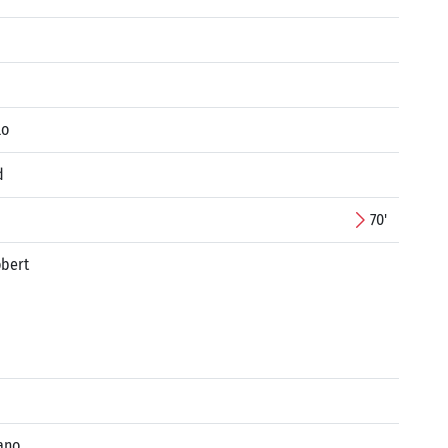
lo
d
70'
obert
ano