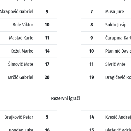
Akrapović Gabriel
9
7
Musa Jure
Bule Viktor
10
8
Soldo Josip
Maslać Karlo
11
9
Čarapina Kar
Kožul Marko
14
10
Planinić Davi
Šimović Mate
17
11
Sivrić Ante
Mrčić Gabriel
20
19
Dragičević R
Rezervni igrači
Brajković Petar
5
14
Kvesić Andrej
Bogdan Luka
16
15
Blažević Adri