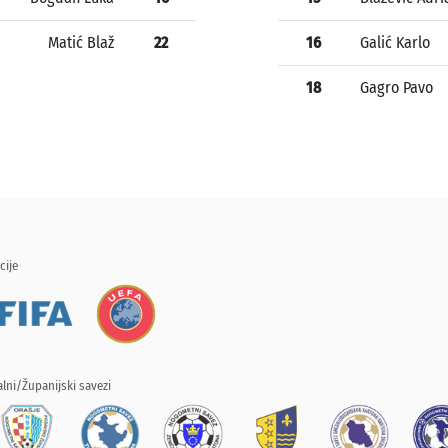
Matić Blaž
22
16
Galić Karlo
18
Gagro Pavo
cije
lni/Županijski savezi