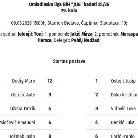
Omladinska liga BiH "JUG" kadeti 25/26
29. kolo
06.05.2026 15:00h, Stadion Bjelave, Čapljina; Gledalaca: 10;
i sudija:
Jelonjić Toni
; 1. pomoćnik:
Jakić Mirza
; 2. pomoćnik:
Muraspah
Hamza
; Delegat:
Pehilj Nedžad
;
Startna postava
Dodig Maro
12
1
Ostojić Josip
Ostojić Ante
3
2
Doko Kristija
Džeba Patrik
4
3
Vidović Luka
Miočević Emanuel
6
4
Dankić Luka
Bošnjak Josip
8
6
Ćorić Franjo