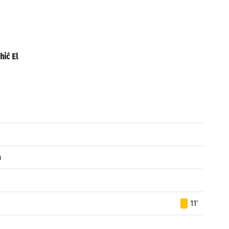
ić El
n
11'