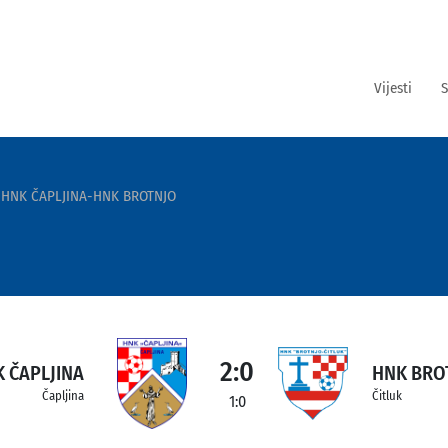
Vijesti
S
HNK ČAPLJINA-HNK BROTNJO
2:0
 ČAPLJINA
HNK BRO
Čapljina
Čitluk
1:0