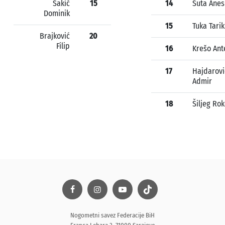
Šakić
15
14
Šuta Anes
Dominik
15
Tuka Tarik
Brajković
20
Filip
16
Krešo Ant
17
Hajdarovi
Admir
18
Šiljeg Ro
Nogometni savez Federacije BiH