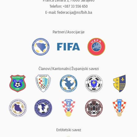
Franca Lehara 3, 71000 Sarajevo
Telefon: +387 33 556 650
E-mail:
federacija@nsfbih.ba
Partneri/Asocijacije
Članovi/Kantonalni/Županijski savezi
Entitetski savez