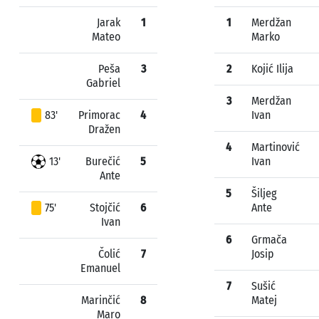
Jarak
1
1
Merdžan
Mateo
Marko
Peša
3
2
Kojić Ilija
Gabriel
3
Merdžan
83'
Primorac
4
Ivan
Dražen
4
Martinović
13'
Burečić
5
Ivan
Ante
5
Šiljeg
75'
Stojčić
6
Ante
Ivan
6
Grmača
Čolić
7
Josip
Emanuel
7
Sušić
Marinčić
8
Matej
Maro