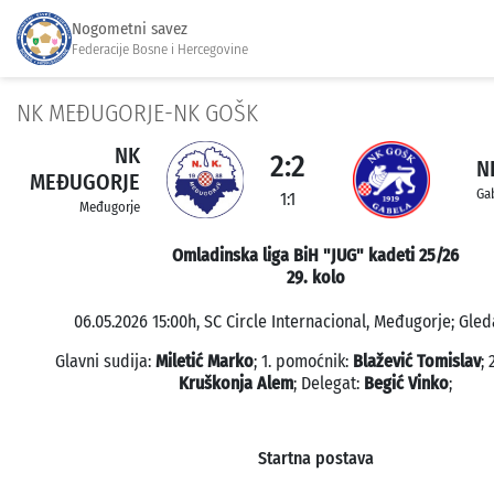
Nogometni savez
Federacije Bosne i Hercegovine
NK MEĐUGORJE-NK GOŠK
NK
2:2
N
MEĐUGORJE
Ga
1:1
Međugorje
Omladinska liga BiH "JUG" kadeti 25/26
29. kolo
06.05.2026 15:00h, SC Circle Internacional, Međugorje; Gled
Glavni sudija:
Miletić Marko
; 1. pomoćnik:
Blažević Tomislav
; 
Kruškonja Alem
; Delegat:
Begić Vinko
;
Startna postava