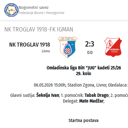
Nogometni savez
Federacije Bosne i Hercegovine
NK TROGLAV 1918-FK IGMAN
2:3
NK TROGLAV 1918
Livno
0:0
Omladinska liga BiH "JUG" kadeti 25/26
29. kolo
06.05.2026 15:00h, Stadion Zgona, Livno; Gledalaca:
Glavni sudija:
Šekelja Ivan
; 1. pomoćnik:
Tabak Drago
; 2. pomoć
Delegat:
Mate Madžar
;
Startna postava