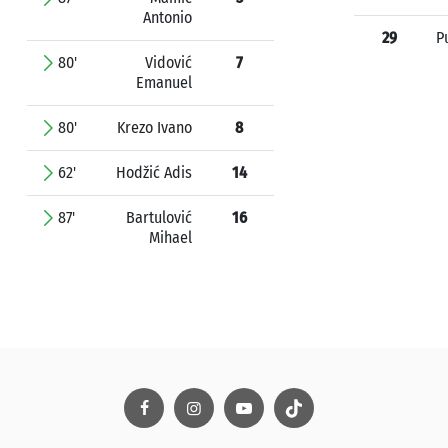
Antonio
29
P
80'
Vidović
7
Emanuel
80'
Krezo Ivano
8
62'
Hodžić Adis
14
87'
Bartulović
16
Mihael