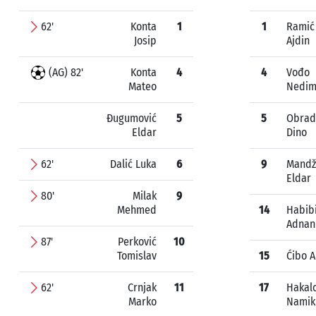
62'
Konta
1
1
Ramić
Josip
Ajdin
(AG) 82'
Konta
4
4
Vođo
Mateo
Nedi
Đugumović
5
5
Obrad
Eldar
Dino
62'
Dalić Luka
6
9
Mandž
Eldar
80'
Milak
9
Mehmed
14
Habibi
Adnan
87'
Perković
10
Tomislav
15
Ćibo 
62'
Crnjak
11
17
Hakalo
Marko
Namik