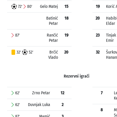
72'
80'
Gelo Matej
15
19
Korić 
Batinić
18
20
Habibi
Petar
Eldar
87'
Rančić
19
23
Tinjak
Petar
Emir
32'
52'
Brčić
20
32
Šurkov
Vlado
Hanan
Rezervni igrači
62'
Zrno Petar
12
7
L
K
62'
Duvnjak Luka
2
8
M
S
87'
Mamić
3