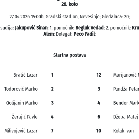
26. kolo
27.04.2026 15:00h, Gradski stadion, Nevesinje; Gledalaca: 20;
 sudija:
Jakupović Sinan
; 1. pomoćnik:
Begluk Vedad
; 2. pomoćnik:
Kru
Alem
; Delegat:
Peco Fadil
;
Startna postava
Bratić Lazar
1
12
Marijanović 
Todorović Marko
2
3
Pandža Peta
Golijanin Marko
3
4
Bender Mar
Žerajić Pavle
4
6
Džeba Matej
Milivojević Lazar
7
10
Kolak Ivan