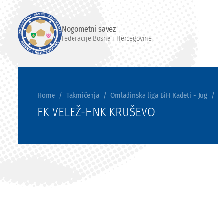
Nogometni savez
Federacije Bosne i Hercegovine
Home
Takmičenja
Omladinska liga BiH Kadeti - Jug
FK VELEŽ-HNK KRUŠEVO