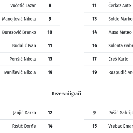
Vučetić Lazar
8
11
Čerkez Ante
Manojlović Nikola
9
13
Soldo Marko
Đurasović Branko
10
14
Musa Mateo
Budalić Ivan
11
16
Šulenta Gabr
Perišić Nikola
13
17
Ereš Karlo
Ivanišević Nikola
19
19
Raspudić An
Rezervni igrači
Janjić Darko
12
9
Pušić Gabrij
Ristić Đorđe
14
15
Vrebac Ema