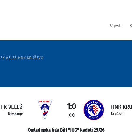
Vijesti
S
FK VELEŽ-HNK KRUŠEVO
1:0
FK VELEŽ
HNK KR
Nevesinje
Kruševo
0:0
Omladinska liga BiH "JUG" kadeti 25/26