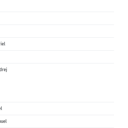
iel
drej
el
nuel