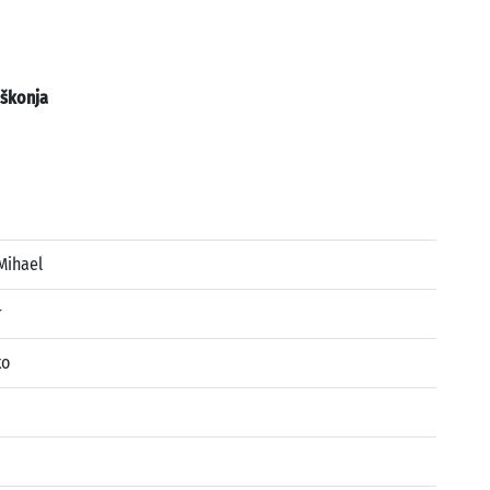
škonja
Mihael
r
ko