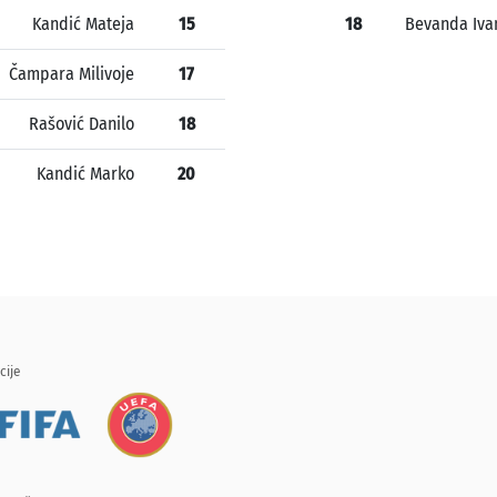
Kandić Mateja
15
18
Bevanda Iva
Čampara Milivoje
17
Rašović Danilo
18
Kandić Marko
20
cije