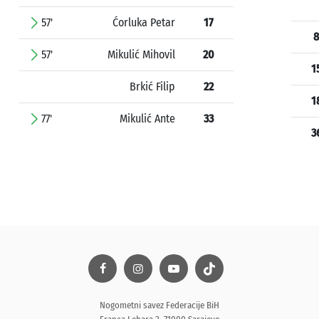
57'
Ćorluka Petar
17
8
57'
Mikulić Mihovil
20
1
Brkić Filip
22
1
77'
Mikulić Ante
33
3
Nogometni savez Federacije BiH