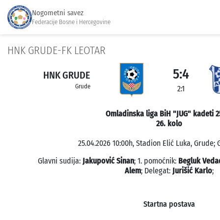
Nogometni savez
Federacije Bosne i Hercegovine
HNK GRUDE-FK LEOTAR
5:4
HNK GRUDE
Grude
2:1
Omladinska liga BiH "JUG" kadeti 2
26. kolo
25.04.2026 10:00h, Stadion Elić Luka, Grude; 
Glavni sudija:
Jakupović Sinan
; 1. pomoćnik:
Begluk Veda
Alem
; Delegat:
Jurišić Karlo
;
Startna postava