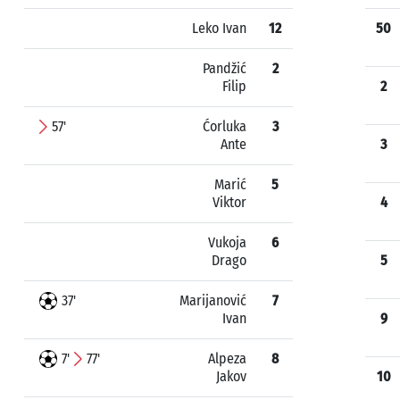
Leko Ivan
12
50
Pandžić
2
Filip
2
57'
Ćorluka
3
Ante
3
Marić
5
Viktor
4
Vukoja
6
Drago
5
37'
Marijanović
7
Ivan
9
7'
77'
Alpeza
8
Jakov
10