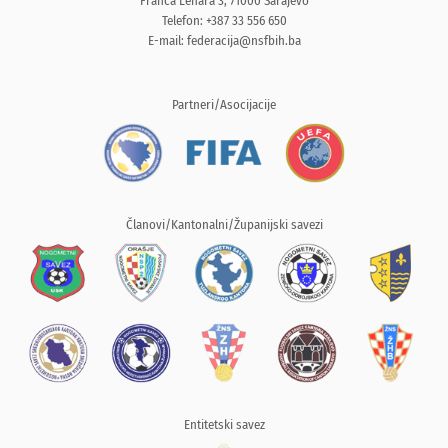
Franca Lehara 3, 71000 Sarajevo
Telefon: +387 33 556 650
E-mail:
federacija@nsfbih.ba
Partneri/Asocijacije
Članovi/Kantonalni/Županijski savezi
Entitetski savez