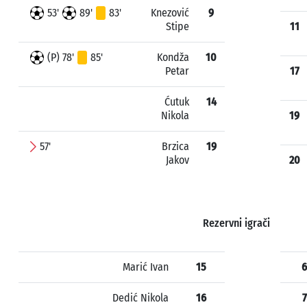
53'
89'
83'
Knezović
9
Stipe
11
(P) 78'
85'
Kondža
10
Petar
17
Ćutuk
14
Nikola
19
57'
Brzica
19
Jakov
20
Rezervni igrači
Marić Ivan
15
6
Dedić Nikola
16
7