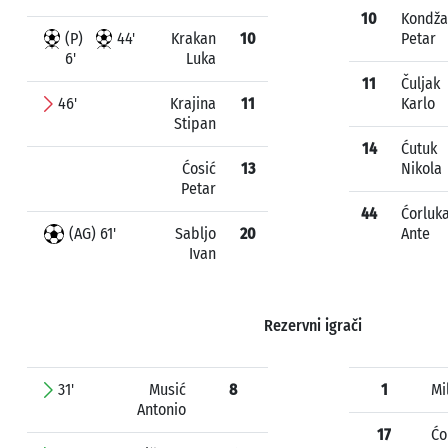
10
Kondža
(P)
44'
Krakan
10
Petar
6'
Luka
11
Čuljak
46'
Krajina
11
Karlo
Stipan
14
Ćutuk
Ćosić
13
Nikola
Petar
44
Ćorluk
(AG) 61'
Sabljo
20
Ante
Ivan
Rezervni igrači
31'
Musić
8
1
Mi
Antonio
17
Ćo