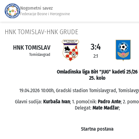
Nogometni savez
Federacije Bosne i Hercegovine
HNK TOMISLAV-HNK GRUDE
3:4
HNK TOMISLAV
Tomislavgrad
2:1
Omladinska liga BiH "JUG" kadeti 25/26
25. kolo
19.04.2026 10:00h, Gradski stadion Tomislavgrad, Tomislavgr
Glavni sudija:
Kurbaša Ivan
; 1. pomoćnik:
Padro Ante
; 2. pomo
Delegat:
Mate Madžar
;
Startna postava