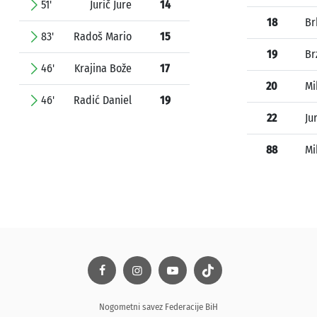
51'
Jurič Jure
14
18
Br
83'
Radoš Mario
15
19
Br
46'
Krajina Bože
17
20
Mi
46'
Radić Daniel
19
22
Ju
88
Mi
Nogometni savez Federacije BiH