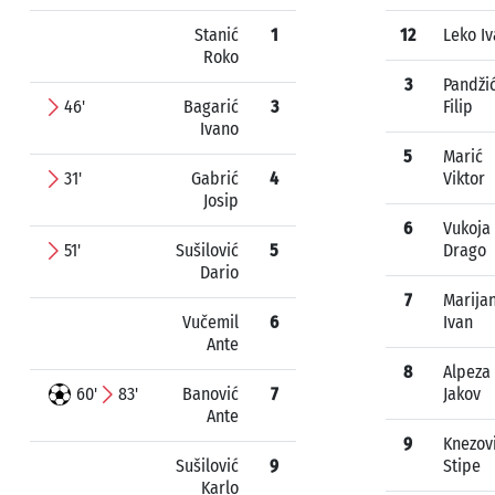
Stanić
1
12
Leko I
Roko
3
Pandži
46'
Bagarić
3
Filip
Ivano
5
Marić
31'
Gabrić
4
Viktor
Josip
6
Vukoja
51'
Sušilović
5
Drago
Dario
7
Marija
Vučemil
6
Ivan
Ante
8
Alpeza
60'
83'
Banović
7
Jakov
Ante
9
Knezov
Sušilović
9
Stipe
Karlo