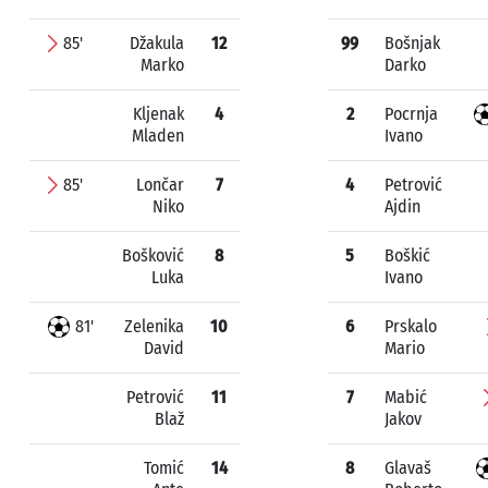
85'
Džakula
12
99
Bošnjak
Marko
Darko
Kljenak
4
2
Pocrnja
Mladen
Ivano
85'
Lončar
7
4
Petrović
Niko
Ajdin
Bošković
8
5
Boškić
Luka
Ivano
81'
Zelenika
10
6
Prskalo
David
Mario
Petrović
11
7
Mabić
Blaž
Jakov
Tomić
14
8
Glavaš