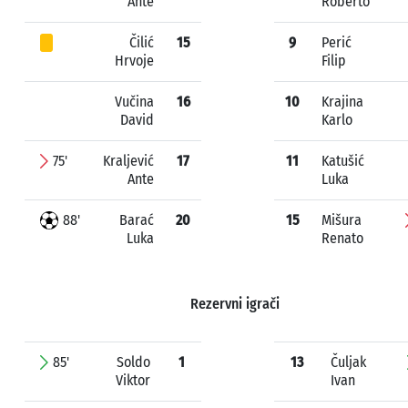
Ante
Roberto
Čilić
15
9
Perić
Hrvoje
Filip
Vučina
16
10
Krajina
David
Karlo
75'
Kraljević
17
11
Katušić
Ante
Luka
88'
Barać
20
15
Mišura
Luka
Renato
Rezervni igrači
85'
Soldo
1
13
Čuljak
Viktor
Ivan