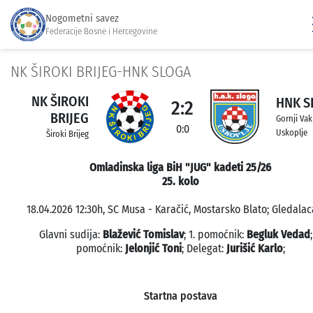
Nogometni savez
Federacije Bosne i Hercegovine
NK ŠIROKI BRIJEG-HNK SLOGA
NK ŠIROKI
HNK S
2:2
BRIJEG
Gornji Vak
0:0
Uskoplje
Široki Brijeg
Omladinska liga BiH "JUG" kadeti 25/26
25. kolo
18.04.2026 12:30h, SC Musa - Karačić, Mostarsko Blato; Gledalaca
Glavni sudija:
Blažević Tomislav
; 1. pomoćnik:
Begluk Vedad
;
pomoćnik:
Jelonjić Toni
; Delegat:
Jurišić Karlo
;
Startna postava