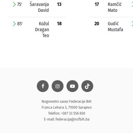
75'
Šaravanja
13
17
Ramčić
David
Mato
85'
Kožul
18
20
Gudić
Dragan
Mustafa
Teo
Nogometni savez Federacije BiH
Franca Lehara 3, 71000 Sarajevo
Telefon: +387 33 556 650
E-mail:
federacija@nsfbih.ba