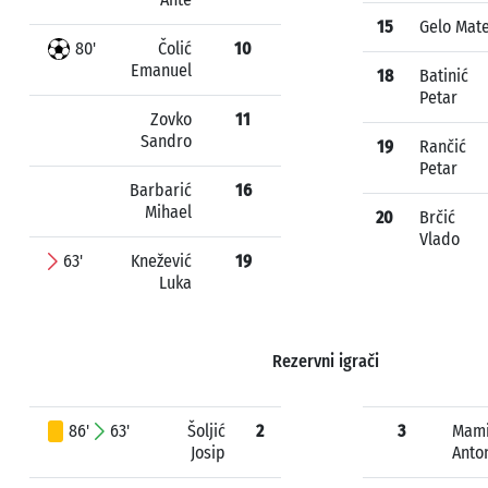
15
Gelo Mate
80'
Čolić
10
Emanuel
18
Batinić
Petar
Zovko
11
Sandro
19
Rančić
Petar
Barbarić
16
Mihael
20
Brčić
Vlado
63'
Knežević
19
Luka
Rezervni igrači
86'
63'
Šoljić
2
3
Mam
Josip
Anto