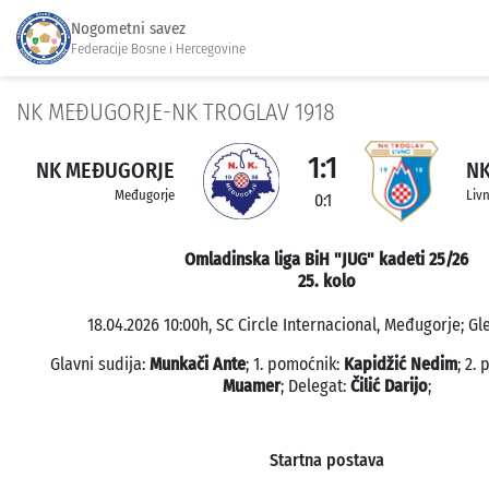
Nogometni savez
Federacije Bosne i Hercegovine
NK MEĐUGORJE-NK TROGLAV 1918
1:1
NK MEĐUGORJE
NK
Međugorje
Liv
0:1
Omladinska liga BiH "JUG" kadeti 25/26
25. kolo
18.04.2026 10:00h, SC Circle Internacional, Međugorje; Gl
Glavni sudija:
Munkači Ante
; 1. pomoćnik:
Kapidžić Nedim
; 2.
Muamer
; Delegat:
Čilić Darijo
;
Startna postava