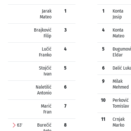
Jarak
1
1
Konta
Mateo
Josip
Brajković
3
4
Konta
Filip
Mateo
Lučić
4
5
Đugumov
Franko
Eldar
Stojčić
5
6
Dalić Luk
Ivan
9
Milak
Naletilić
6
Mehmed
Antonio
10
Perković
Marić
7
Tomislav
Fran
11
Crnjak
63'
Burečić
8
Marko
Ante