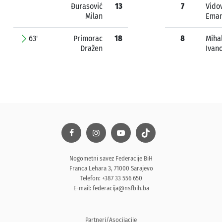
Đurasović
13
7
Vido
Milan
Eman
63'
Primorac
18
8
Mihal
Dražen
Ivan
Nogometni savez Federacije BiH
Franca Lehara 3, 71000 Sarajevo
Telefon: +387 33 556 650
E-mail:
federacija@nsfbih.ba
Partneri/Asocijacije