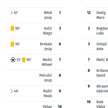
61'
Miloš
1
12
Dodig
Josip
Maro
90'
Vučić
3
2
Bogda
Blago
Luka
90'
Brekalo
6
3
Ostojić
Josip
Ante
53'
90'
Medić
7
7
Matić B
Mihael
8
Križano
Petrušić
8
David
Josip
9
Akrapo
46'
Radić
9
Gabriel
Paulo
10
Bule
Pehar
10
Viktor