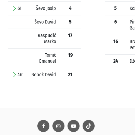
61'
Ševo Josip
4
5
Ko
Ševo David
5
6
Pi
Ga
Raspudić
17
Marko
16
Br
Pe
Tomić
19
Emanuel
24
Dž
46'
Bebek David
21