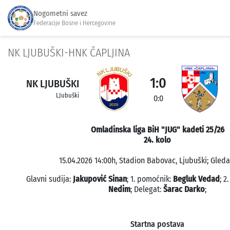
Nogometni savez
Federacije Bosne i Hercegovine
NK LJUBUŠKI-HNK ČAPLJINA
1:0
NK LJUBUŠKI
LJubuški
0:0
Omladinska liga BiH "JUG" kadeti 25/26
24. kolo
15.04.2026 14:00h, Stadion Babovac, Ljubuški; Gledal
Glavni sudija:
Jakupović Sinan
; 1. pomoćnik:
Begluk Vedad
; 2
Nedim
; Delegat:
Šarac Darko
;
Startna postava