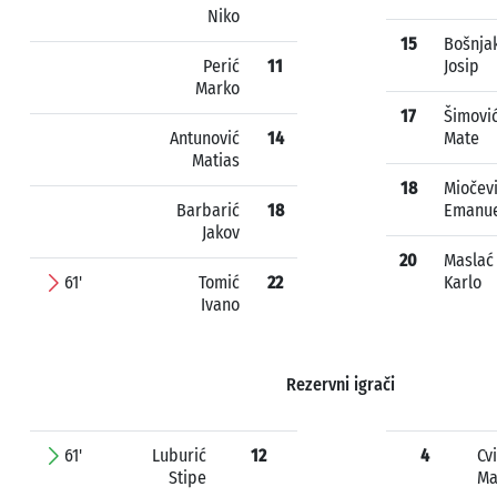
Niko
15
Bošnja
Perić
11
Josip
Marko
17
Šimovi
Antunović
14
Mate
Matias
18
Miočev
Barbarić
18
Emanue
Jakov
20
Maslać
61'
Tomić
22
Karlo
Ivano
Rezervni igrači
61'
Luburić
12
4
Cv
Stipe
Ma