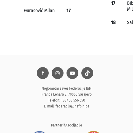
17
Bi
Mi
Đurasović Milan
17
18
Sa
Nogometni savez Federacije BiH
Franca Lehara 3, 71000 Sarajevo
Telefon: +387 33 556 650
E-mail:
federacija@nsfbih.ba
Partneri/Asocijacije