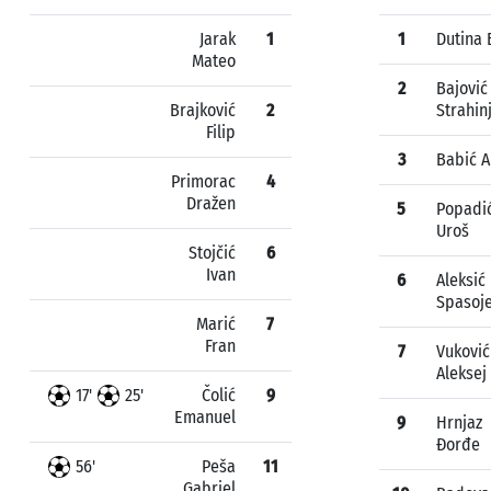
Jarak
1
1
Dutina 
Mateo
2
Bajović
Brajković
2
Strahin
Filip
3
Babić A
Primorac
4
Dražen
5
Popadi
Uroš
Stojčić
6
Ivan
6
Aleksić
Spasoj
Marić
7
Fran
7
Vuković
Aleksej
17'
25'
Čolić
9
Emanuel
9
Hrnjaz
Đorđe
56'
Peša
11
Gabriel