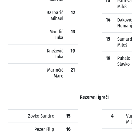
10
Radova
Miloš
Barbarić
12
Mihael
14
Daković
Nemanj
Mandić
13
Luka
15
Samard
Miloš
Knežević
19
Luka
19
Puhalo
Slavko
Marinčić
21
Maro
Rezervni igrači
Zovko Sandro
15
4
Vu
Mi
Pezer Filip
16