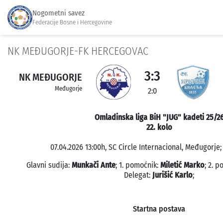
Nogometni savez
Federacije Bosne i Hercegovine
NK MEĐUGORJE-FK HERCEGOVAC
3:3
NK MEĐUGORJE
Međugorje
2:0
Omladinska liga BiH "JUG" kadeti 25/2
22. kolo
07.04.2026 13:00h, SC Circle Internacional, Međugorje;
Glavni sudija:
Munkači Ante
; 1. pomoćnik:
Miletić Marko
; 2. 
Delegat:
Jurišić Karlo
;
Startna postava