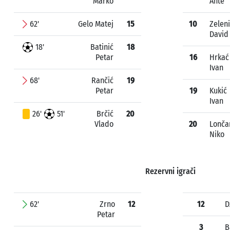
Marko
Ante
62'
Gelo Matej
15
10
Zelen
David
18'
Batinić
18
Petar
16
Hrkać
Ivan
68'
Rančić
19
Petar
19
Kukić
Ivan
26'
51'
Brčić
20
Vlado
20
Lonča
Niko
Rezervni igrači
62'
Zrno
12
12
D
Petar
3
B