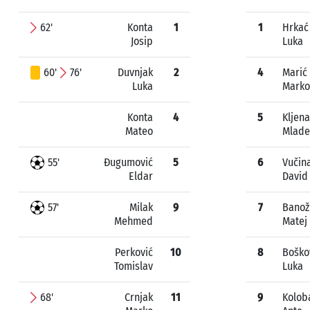
62'
Konta
1
1
Hrkać
Josip
Luka
60'
76'
Duvnjak
2
4
Marić
Luka
Marko
Konta
4
5
Kljen
Mateo
Mlade
55'
Đugumović
5
6
Vučin
Eldar
David
57'
Milak
9
7
Banož
Mehmed
Matej
Perković
10
8
Boško
Tomislav
Luka
68'
Crnjak
11
9
Kolob