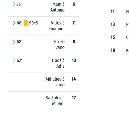
76'
Mamić
6
Antonio
11
N
68'
90+5'
Vidović
7
13
P
Emanuel
15
Č
68'
Krezo
8
Ivano
18
K
62'
Hodžić
13
Adis
Mihaljević
14
Ivano
Bartulović
17
Mihael