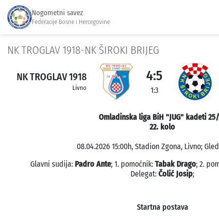
Nogometni savez
Federacije Bosne i Hercegovine
NK TROGLAV 1918-NK ŠIROKI BRIJEG
4:5
NK TROGLAV 1918
Livno
1:3
Omladinska liga BiH "JUG" kadeti 25
22. kolo
08.04.2026 15:00h, Stadion Zgona, Livno; Gled
Glavni sudija:
Padro Ante
; 1. pomoćnik:
Tabak Drago
; 2. po
Delegat:
Čolić Josip
;
Startna postava