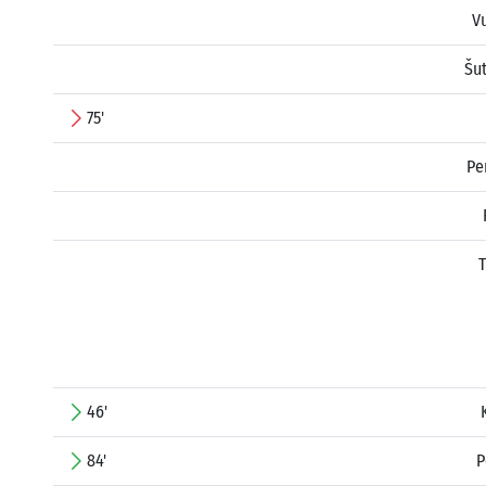
V
Šu
75'
Pe
T
46'
84'
P