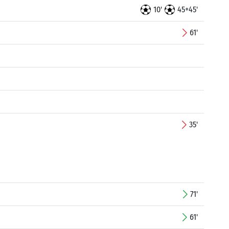
10'
45+45'
61'
35'
71'
61'