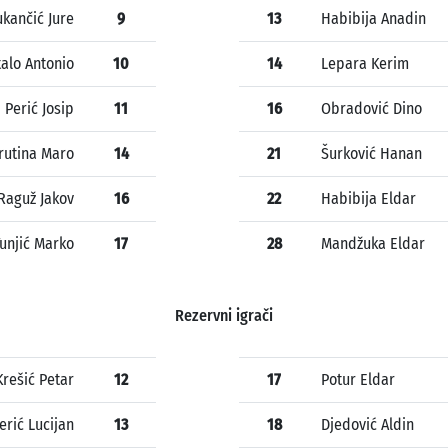
ukančić Jure
9
13
Habibija Anadin
talo Antonio
10
14
Lepara Kerim
Perić Josip
11
16
Obradović Dino
rutina Maro
14
21
Šurković Hanan
Raguž Jakov
16
22
Habibija Eldar
unjić Marko
17
28
Mandžuka Eldar
Rezervni igrači
Krešić Petar
12
17
Potur Eldar
erić Lucijan
13
18
Djedović Aldin