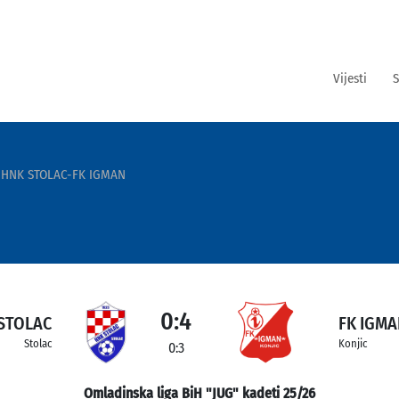
Vijesti
S
HNK STOLAC-FK IGMAN
0:4
STOLAC
FK IGM
Stolac
Konjic
0:3
Omladinska liga BiH "JUG" kadeti 25/26