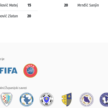
ković Matej
15
20
Mrnđić Sanjin
ović Zlatan
20
cije
lni/Županijski savezi