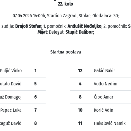
22. kolo
07.04.2026 14:00h, Stadion Zagrad, Stolac; Gledalaca: 30;
 sudija:
Brnjoš Stefan
; 1. pomoćnik:
Anđušić Neđeljko
; 2. pomoćnik:
S
Mijat
; Delegat:
Stupić Dalibor
;
Startna postava
Puljić Vinko
1
12
Gakić Bakir
utalo David
5
4
Vođo Nedim
už Domagoj
6
8
Ćibo Amar
Papac Luka
7
10
Korić Adin
Raguž David
8
11
Hakalović Namik