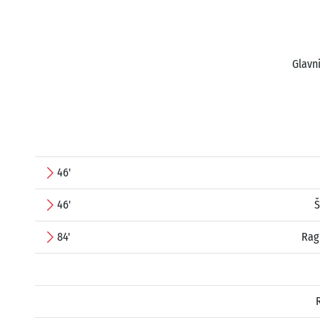
Glavni
46'
46'
Š
84'
Rag