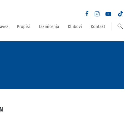
search
avez
Propisi
Takmičenja
Klubovi
Kontakt
AN