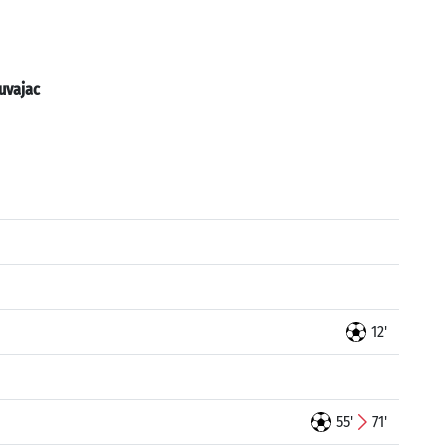
uvajac
12'
55'
71'