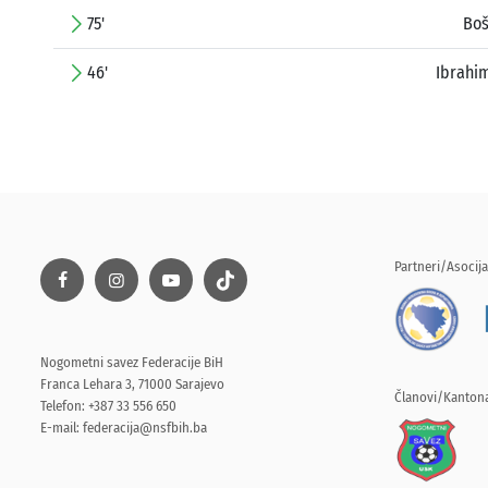
75'
Boš
46'
Ibrahim
Partneri/Asocija
Nogometni savez Federacije BiH
Franca Lehara 3, 71000 Sarajevo
Članovi/Kantona
Telefon: +387 33 556 650
E-mail:
federacija@nsfbih.ba