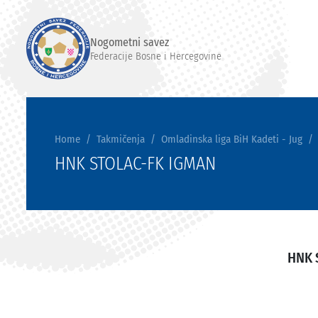
Nogometni savez
Federacije Bosne i Hercegovine
Home
Takmičenja
Omladinska liga BiH Kadeti - Jug
HNK STOLAC-FK IGMAN
HNK 