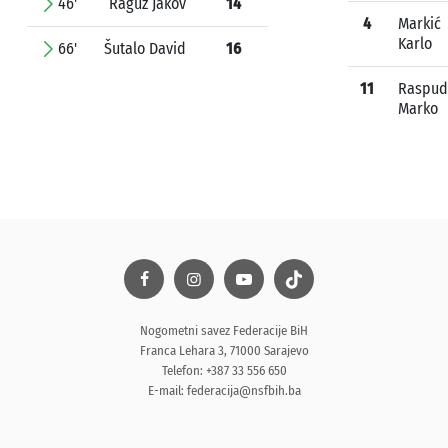
46'
Raguž Jakov
14
4
Markić
Karlo
66'
Šutalo David
16
11
Raspud
Marko
Nogometni savez Federacije BiH
Franca Lehara 3, 71000 Sarajevo
Telefon: +387 33 556 650
E-mail:
federacija@nsfbih.ba