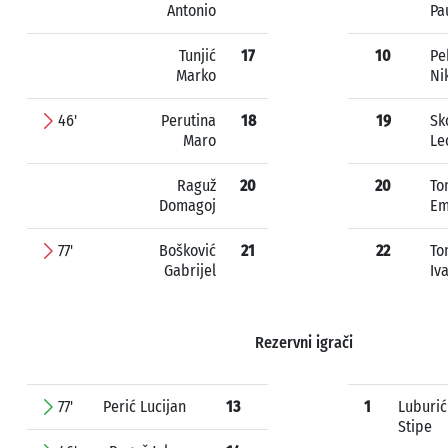
Antonio
Pa
Tunjić
17
10
Pe
Marko
Ni
46'
Perutina
18
19
Sk
Maro
Le
Raguž
20
20
To
Domagoj
Em
77'
Bošković
21
22
To
Gabrijel
Iv
Rezervni igrači
77'
Perić Lucijan
13
1
Luburić
Stipe