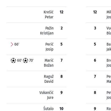
Krešić
12
12
Mi
Petar
Jo
Pažin
2
3
Vu
Kristijan
Bl
66'
Perić
5
5
Ba
Josip
Ja
60'
70'
Marić
7
6
Br
Božan
Jo
Raguž
8
7
Pe
David
Ma
Vukančić
9
8
Pe
Jure
Jo
Šutalo
10
9
Ra