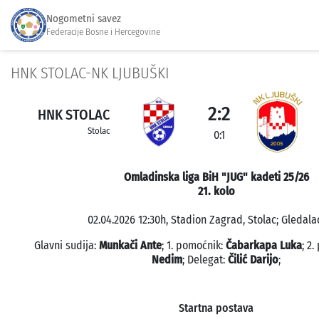
Nogometni savez
Federacije Bosne i Hercegovine
HNK STOLAC-NK LJUBUŠKI
2:2
HNK STOLAC
Stolac
0:1
Omladinska liga BiH "JUG" kadeti 25/26
21. kolo
02.04.2026 12:30h, Stadion Zagrad, Stolac; Gledalac
Glavni sudija:
Munkači Ante
; 1. pomoćnik:
Čabarkapa Luka
; 2
Nedim
; Delegat:
Čilić Darijo
;
Startna postava