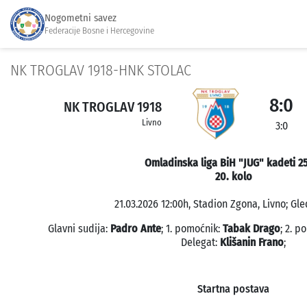
Nogometni savez
Federacije Bosne i Hercegovine
NK TROGLAV 1918-HNK STOLAC
8:0
NK TROGLAV 1918
Livno
3:0
Omladinska liga BiH "JUG" kadeti 2
20. kolo
21.03.2026 12:00h, Stadion Zgona, Livno; Gle
Glavni sudija:
Padro Ante
; 1. pomoćnik:
Tabak Drago
; 2. p
Delegat:
Klišanin Frano
;
Startna postava