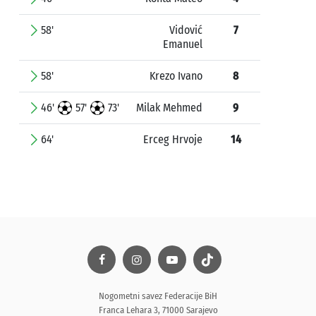
58'
Vidović
7
Emanuel
58'
Krezo Ivano
8
46'
57'
73'
Milak Mehmed
9
64'
Erceg Hrvoje
14
Nogometni savez Federacije BiH
Franca Lehara 3, 71000 Sarajevo