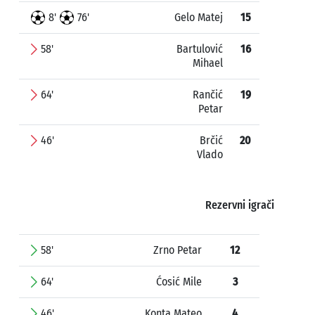
8'
76'
Gelo Matej
15
58'
Bartulović
16
Mihael
64'
Rančić
19
Petar
46'
Brčić
20
Vlado
Rezervni igrači
58'
Zrno Petar
12
64'
Ćosić Mile
3
46'
Konta Mateo
4