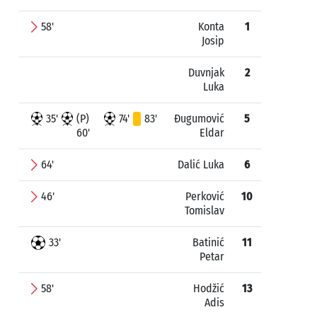
58'
Konta
1
Josip
Duvnjak
2
Luka
35'
(P)
74'
83'
Đugumović
5
60'
Eldar
64'
Dalić Luka
6
46'
Perković
10
Tomislav
33'
Batinić
11
Petar
58'
Hodžić
13
Adis