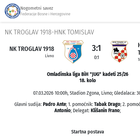
Nogometni savez
Federacije Bosne i Hercegovine
NK TROGLAV 1918-HNK TOMISLAV
3:1
NK TROGLAV 1918
Livno
0:1
T
Omladinska liga BiH "JUG" kadeti 25/26
18. kolo
07.03.2026 10:00h, Stadion Zgona, Livno; Gledalaca: 3
Glavni sudija:
Padro Ante
; 1. pomoćnik:
Tabak Drago
; 2. pomo
Antonio
; Delegat:
Klišanin Frano
;
Startna postava