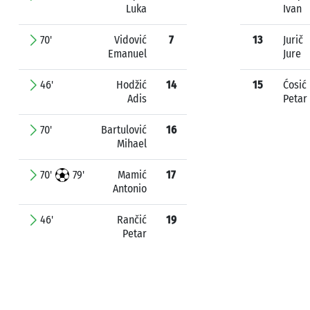
Luka
Ivan
70'
Vidović
7
13
Jurič
Emanuel
Jure
46'
Hodžić
14
15
Ćosić
Adis
Petar
70'
Bartulović
16
Mihael
70'
79'
Mamić
17
Antonio
46'
Rančić
19
Petar