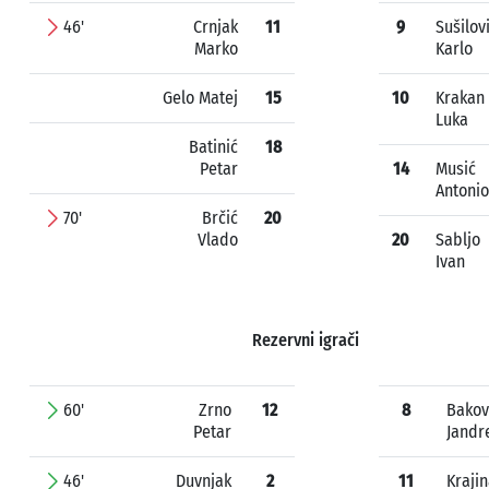
46'
Crnjak
11
9
Sušilov
Marko
Karlo
Gelo Matej
15
10
Krakan
Luka
Batinić
18
Petar
14
Musić
Antonio
70'
Brčić
20
Vlado
20
Sabljo
Ivan
Rezervni igrači
60'
Zrno
12
8
Bakov
Petar
Jandr
46'
Duvnjak
2
11
Kraji