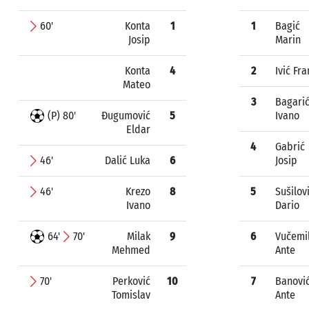
60'
Konta
1
1
Bagić
Josip
Marin
Konta
4
2
Ivić Fra
Mateo
3
Bagari
(P) 80'
Đugumović
5
Ivano
Eldar
4
Gabrić
46'
Dalić Luka
6
Josip
46'
Krezo
8
5
Sušilov
Ivano
Dario
64'
70'
Milak
9
6
Vučemi
Mehmed
Ante
70'
Perković
10
7
Banovi
Tomislav
Ante