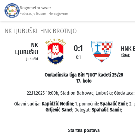
Nogometni savez
Federacije Bosne i Hercegovine
NK LJUBUŠKI-HNK BROTNJO
NK
0:1
HNK 
LJUBUŠKI
Čitluk
0:1
LJubuški
Omladinska liga BiH "JUG" kadeti 25/26
17. kolo
22.11.2025 10:00h, Stadion Babovac, Ljubuški; Gledalaca:
Glavni sudija:
Kapidžić Nedim
; 1. pomoćnik:
Spahalić Emir
; 2.
Grljević Sanel
; Delegat:
Spahalić Samir
;
Startna postava