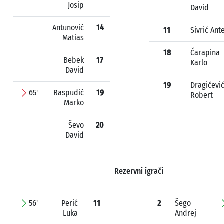
Josip
David
Antunović
14
11
Sivrić Ant
Matias
18
Čarapina
Bebek
17
Karlo
David
19
Dragičevi
65'
Raspudić
19
Robert
Marko
Ševo
20
David
Rezervni igrači
56'
Perić
11
2
Šego
Luka
Andrej