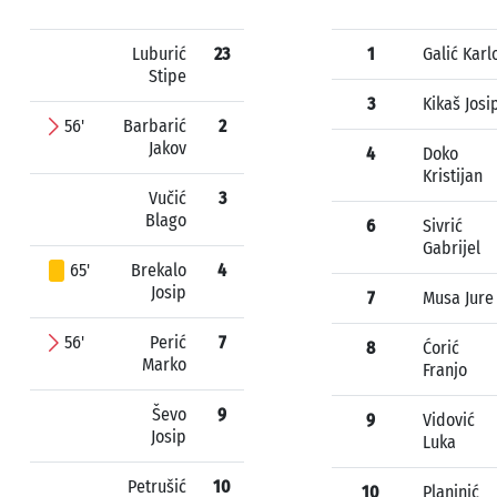
Luburić
23
1
Galić Karl
Stipe
3
Kikaš Josi
56'
Barbarić
2
Jakov
4
Doko
Kristijan
Vučić
3
Blago
6
Sivrić
Gabrijel
65'
Brekalo
4
Josip
7
Musa Jure
56'
Perić
7
8
Ćorić
Marko
Franjo
Ševo
9
9
Vidović
Josip
Luka
Petrušić
10
10
Planinić