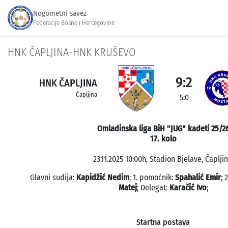
Nogometni savez
Federacije Bosne i Hercegovine
HNK ČAPLJINA-HNK KRUŠEVO
9:2
HNK ČAPLJINA
Čapljina
5:0
Omladinska liga BiH "JUG" kadeti 25/2
17. kolo
23.11.2025 10:00h, Stadion Bjelave, Čapljin
Glavni sudija:
Kapidžić Nedim
; 1. pomoćnik:
Spahalić Emir
; 
Matej
; Delegat:
Karačić Ivo
;
Startna postava