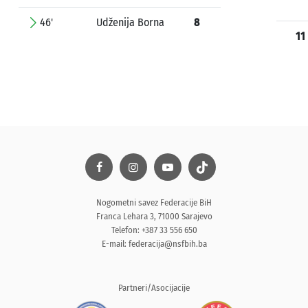
46'
Udženija Borna
8
11
Nogometni savez Federacije BiH
Franca Lehara 3, 71000 Sarajevo
Telefon: +387 33 556 650
E-mail:
federacija@nsfbih.ba
Partneri/Asocijacije