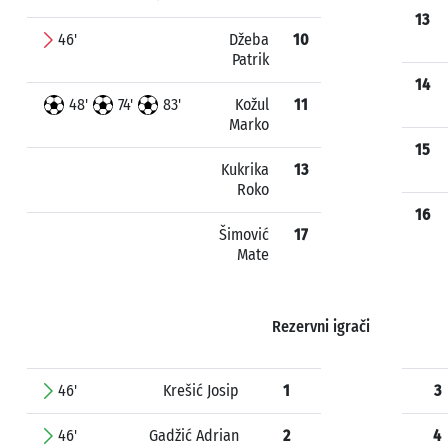
13
46'
Džeba
10
Patrik
14
48'
74'
83'
Kožul
11
Marko
15
Kukrika
13
Roko
16
Šimović
17
Mate
Rezervni igrači
46'
Krešić Josip
1
3
46'
Gadžić Adrian
2
4