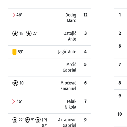
46'
Dodig
12
1
Maro
18'
27'
Ostojić
3
2
Ante
6
59'
Jagić Ante
4
Mrčić
5
7
Gabriel
10'
Miočević
6
8
Emanuel
9
46'
Falak
7
Nikola
10
22'
5'
(P)
Akrapović
9
87'
Gabriel