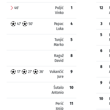
46'
Puljić
1
12
Vinko
47'
50'
Papac
4
3
Luka
5
Tunjić
5
Marko
6
Raguž
8
David
8
17'
27'
36'
Vukančić
9
Jure
9
Šutalo
10
Antonio
10
Perić
11
Josip