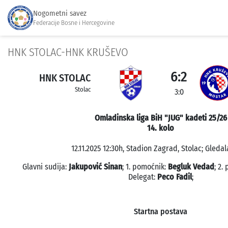
Nogometni savez
Federacije Bosne i Hercegovine
HNK STOLAC-HNK KRUŠEVO
6:2
HNK STOLAC
Stolac
3:0
Omladinska liga BiH "JUG" kadeti 25/26
14. kolo
12.11.2025 12:30h, Stadion Zagrad, Stolac; Gledal
Glavni sudija:
Jakupović Sinan
; 1. pomoćnik:
Begluk Vedad
; 2.
Delegat:
Peco Fadil
;
Startna postava