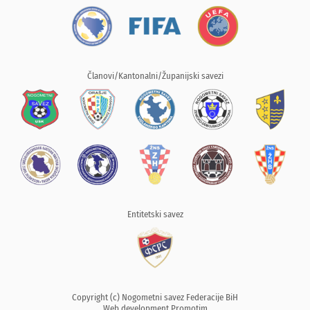
Članovi/Kantonalni/Županijski savezi
Entitetski savez
Copyright (c) Nogometni savez Federacije BiH
Web development
Promotim