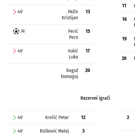
11
46'
Pažin
13
Kristijan
16
74'
Perić
15
Pero
19
46'
Vukić
17
Luka
20
Raguž
20
Domagoj
Rezervni igrači
46'
Krešić Petar
12
2
46'
Bošković Matej
3