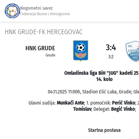
Nogometni savez
Federacije Bosne i Hercegovine
HNK GRUDE-FK HERCEGOVAC
3:4
HNK GRUDE
Grude
3:2
Omladinska liga BiH "JUG" kadeti 25
14. kolo
04.11.2025 11:00h, Stadion Elić Luka, Grude; Gl
Glavni sudija:
Munkači Ante
; 1. pomoćnik:
Perić Vinko
;
Tomislav
; Delegat:
Begić Vinko
;
Startna postava