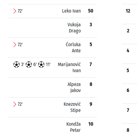
72'
Leko Ivan
50
12
Vukoja
3
Drago
2
72'
Ćorluka
5
Ante
4
3'
6'
11'
Marijanović
7
Ivan
5
Alpeza
8
Jakov
6
72'
Knezović
9
Stipe
7
Kondža
10
Petar
8