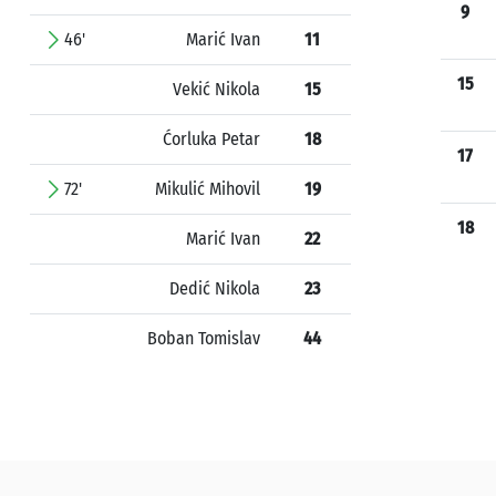
9
46'
Marić Ivan
11
15
Vekić Nikola
15
Ćorluka Petar
18
17
72'
Mikulić Mihovil
19
18
Marić Ivan
22
Dedić Nikola
23
Boban Tomislav
44