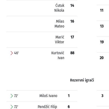
Ćutuk
14
Nikola
11
Milas
16
Mateo
13
Marić
17
Viktor
19
46'
Kurtović
88
Ivan
20
Rezervni igrači
72'
Miloš Ivano
1
3
72'
Pandžić Filip
6