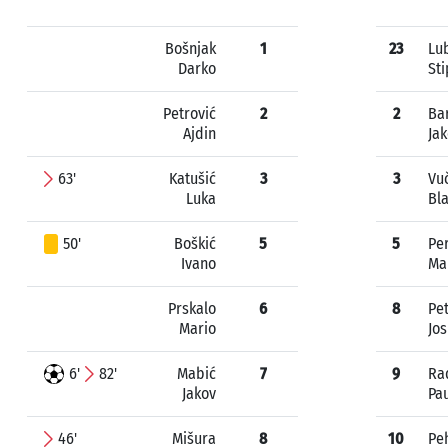
Bošnjak
1
23
Lu
Darko
St
Petrović
2
2
Ba
Ajdin
Ja
63'
Katušić
3
3
Vu
Luka
Bl
50'
Boškić
5
5
Per
Ivano
Ma
Prskalo
6
8
Pet
Mario
Jos
6'
82'
Mabić
7
9
Ra
Jakov
Pa
46'
Mišura
8
10
Pe