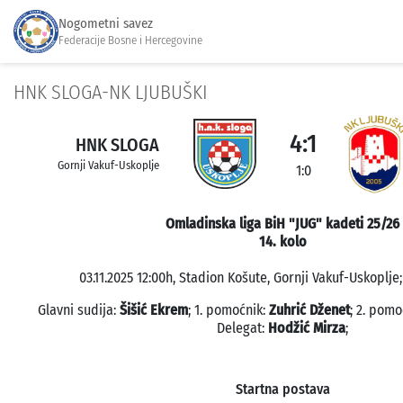
Nogometni savez
Federacije Bosne i Hercegovine
HNK SLOGA-NK LJUBUŠKI
4:1
HNK SLOGA
Gornji Vakuf-Uskoplje
1:0
Omladinska liga BiH "JUG" kadeti 25/26
14. kolo
03.11.2025 12:00h, Stadion Košute, Gornji Vakuf-Uskoplje;
Glavni sudija:
Šišić Ekrem
; 1. pomoćnik:
Zuhrić Dženet
; 2. pomo
Delegat:
Hodžić Mirza
;
Startna postava