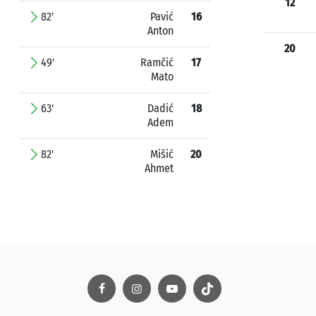
12
82'
Pavić
16
Anton
20
49'
Ramčić
17
Mato
63'
Dadić
18
Adem
82'
Mišić
20
Ahmet