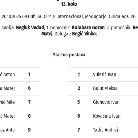
13. kolo
26.10.2025 09:00h, SC Circle Internacional, Međugorje; Gledalaca: 20;
 sudija:
Begluk Vedad
; 1. pomoćnik:
Kolobara Goran
; 2. pomoćnik:
Be
Matej
; Delegat:
Begić Vinko
;
Startna postava
ić Anton
1
1
Vuletić Ivan
a Matej
6
2
Bulut Aleksa
nić Mile
7
5
Gluhović Ivan
ić Matej
8
6
Kovačina Ivan
ez Ante
9
7
Tadić Andrej