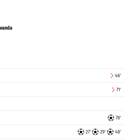
vanda
46'
71'
78'
27'
29'
48'