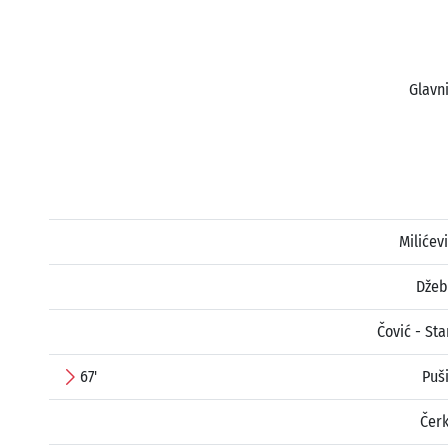
Glavni
Milićev
Džeb
Čović - Sta
67'
Puš
Čerk