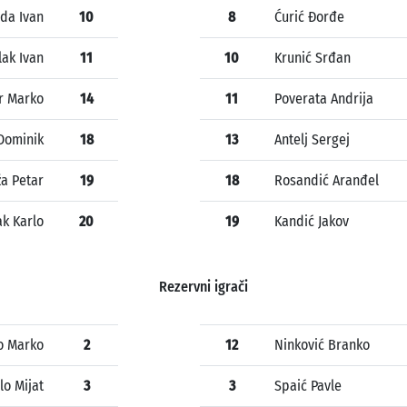
da Ivan
10
8
Ćurić Đorđe
lak Ivan
11
10
Krunić Srđan
r Marko
14
11
Poverata Andrija
Dominik
18
13
Antelj Sergej
a Petar
19
18
Rosandić Aranđel
k Karlo
20
19
Kandić Jakov
Rezervni igrači
o Marko
2
12
Ninković Branko
lo Mijat
3
3
Spaić Pavle