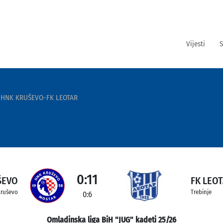
Vijesti
S
HNK KRUŠEVO-FK LEOTAR
0:11
ŠEVO
FK LEO
ruševo
Trebinje
0:6
Omladinska liga BiH "JUG" kadeti 25/26