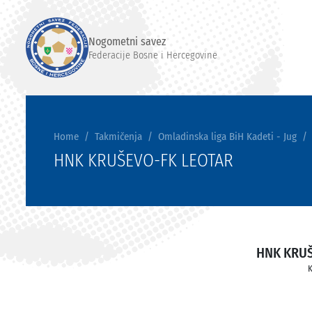
Nogometni savez
Federacije Bosne i Hercegovine
Home
Takmičenja
Omladinska liga BiH Kadeti - Jug
HNK KRUŠEVO-FK LEOTAR
HNK KRU
K