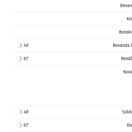
Bevan
Ko
Bende
46'
Bevanda 
67'
Pandž
Nova
46'
Sold
67'
Đo