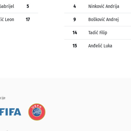
Gabrijel
5
4
Ninković Andrija
ić Leon
17
9
Bošković Andrej
14
Tadić Filip
15
Anđelić Luka
cije