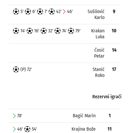
5'
6'
7'
42'
46'
Sušilović
9
Karlo
14'
16'
32'
74'
79'
Krakan
10
Luka
Ćosić
14
Petar
(P) 72'
Stanić
17
Roko
Rezervni igrači
78'
Bagić Marin
1
46'
54'
Krajina Bože
11