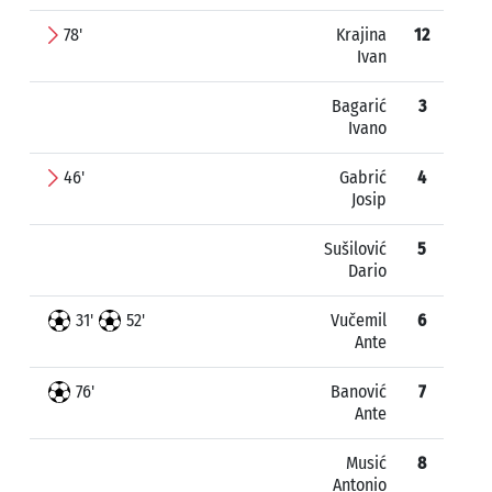
78'
Krajina
12
Ivan
Bagarić
3
Ivano
46'
Gabrić
4
Josip
Sušilović
5
Dario
31'
52'
Vučemil
6
Ante
76'
Banović
7
Ante
Musić
8
Antonio