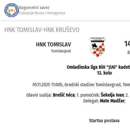
Nogometni savez
Federacije Bosne i Hercegovine
HNK TOMISLAV-HNK KRUŠEVO
1
HNK TOMISLAV
Tomislavgrad
8
Omladinska liga BiH "JUG" kadet
12. kolo
05.11.2025 11:00h, Gradski stadion Tomislavgrad, Tom
Glavni sudija:
Brešić Ivica
; 1. pomoćnik:
Šekelja Ivan
; 2
Delegat:
Mate Madžar
;
Startna postava