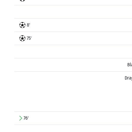
8'
75'
Bl
Dra
76'