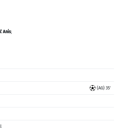
ć Anis
;
(AG) 35'
l