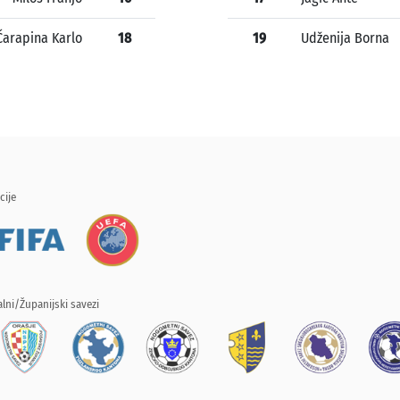
Čarapina Karlo
18
19
Udženija Borna
cije
lni/Županijski savezi