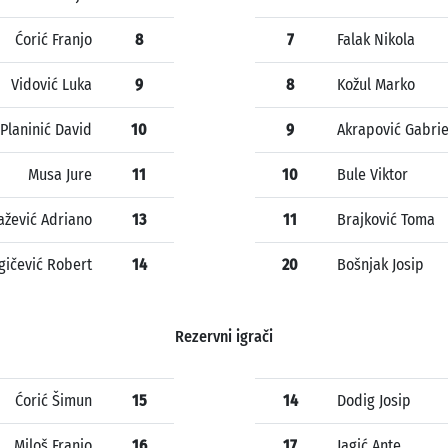
Ćorić Franjo
8
7
Falak Nikola
Vidović Luka
9
8
Kožul Marko
Planinić David
10
9
Akrapović Gabrie
Musa Jure
11
10
Bule Viktor
ažević Adriano
13
11
Brajković Toma
gičević Robert
14
20
Bošnjak Josip
Rezervni igrači
Ćorić Šimun
15
14
Dodig Josip
Miloš Franjo
16
17
Jagić Ante