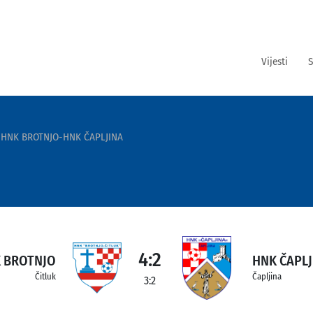
Vijesti
S
HNK BROTNJO-HNK ČAPLJINA
4:2
 BROTNJO
HNK ČAPLJ
Čitluk
Čapljina
3:2