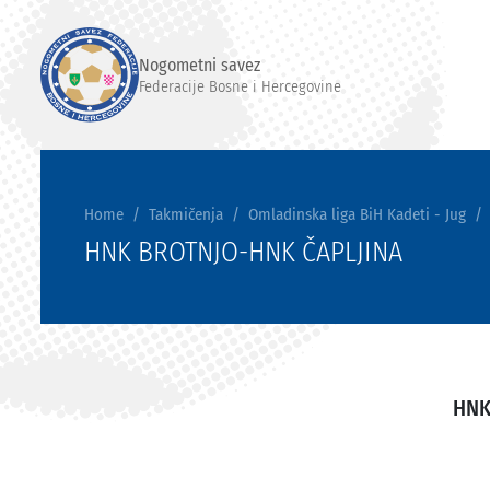
Nogometni savez
Federacije Bosne i Hercegovine
Home
Takmičenja
Omladinska liga BiH Kadeti - Jug
HNK BROTNJO-HNK ČAPLJINA
HNK