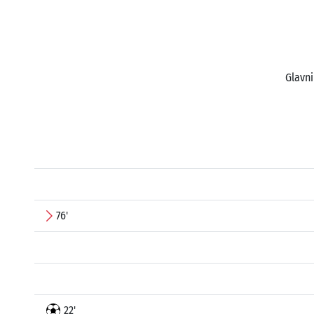
Glavni
76'
22'