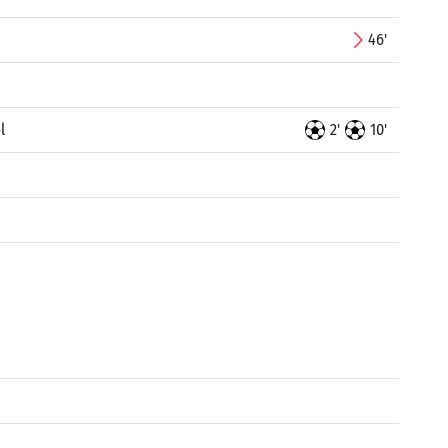
46'
l
2'
10'