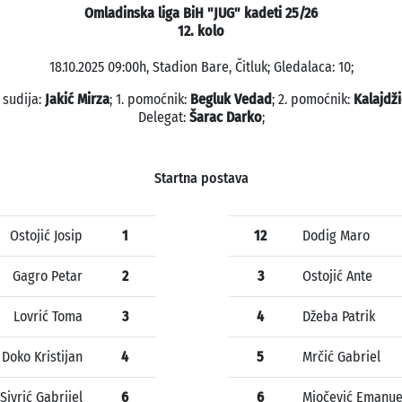
Omladinska liga BiH "JUG" kadeti 25/26
12. kolo
18.10.2025 09:00h, Stadion Bare, Čitluk; Gledalaca: 10;
 sudija:
Jakić Mirza
; 1. pomoćnik:
Begluk Vedad
; 2. pomoćnik:
Kalajdži
Delegat:
Šarac Darko
;
Startna postava
Ostojić Josip
1
12
Dodig Maro
Gagro Petar
2
3
Ostojić Ante
Lovrić Toma
3
4
Džeba Patrik
Doko Kristijan
4
5
Mrčić Gabriel
Sivrić Gabrijel
6
6
Miočević Emanue