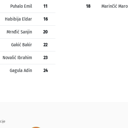
Puhalo Emil
11
18
Marinčić Maro
Habibija Eldar
16
Mrnđić Sanjin
20
Gakić Bakir
22
Novalić Ibrahim
23
Gagula Adin
24
cije