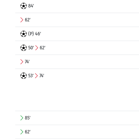
84'
62'
(P) 46'
50'
62'
74'
53'
74'
85'
62'