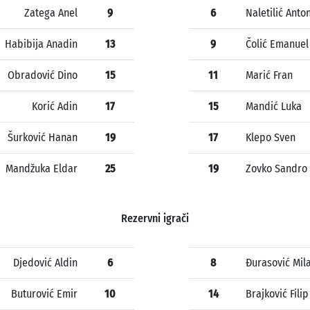
Zatega Anel
9
6
Naletilić Anto
Habibija Anadin
13
9
Čolić Emanuel
Obradović Dino
15
11
Marić Fran
Korić Adin
17
15
Mandić Luka
Šurković Hanan
19
17
Klepo Sven
Mandžuka Eldar
25
19
Zovko Sandro
Rezervni igrači
Djedović Aldin
6
8
Đurasović Mil
Buturović Emir
10
14
Brajković Filip