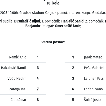
10. kolo
.2025 10:00h, Gradski stadion Konjic - pomoćni teren, Konjic; Gledalac
ni sudija:
Busuladžić Rijad
; 1. pomoćnik:
Hanjalić Sanid
; 2. pomoćnik:
Benjamin
; Delegat:
Omerbašić Amir
;
Startna postava
Ramić Anid
1
1
Jarak Mateo
Hakalović Namik
3
2
Peša Gabriel
Vođo Nedim
4
3
Leibner Petar
Zatega Inel
7
4
Ladan Ivano
Ćibo Amar
8
5
Šoljić Josip