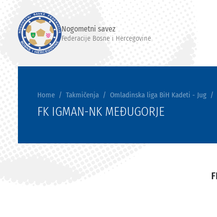
Nogometni savez
Federacije Bosne i Hercegovine
Home
Takmičenja
Omladinska liga BiH Kadeti - Jug
FK IGMAN-NK MEĐUGORJE
F