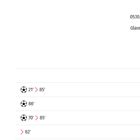
05.10
Glav
21'
85'
86'
70'
85'
62'