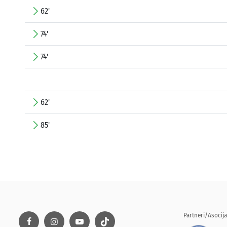
62'
74'
74'
62'
85'
Partneri/Asocija