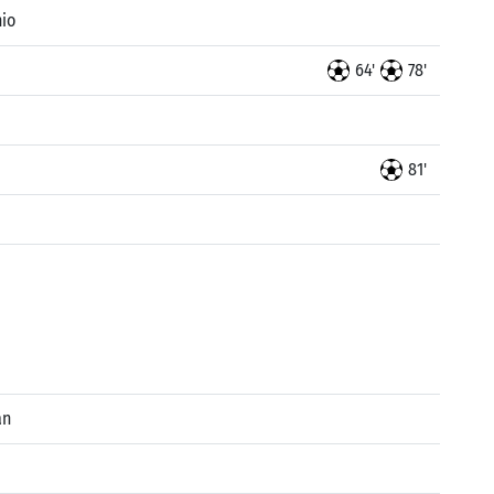
nio
64'
78'
81'
an