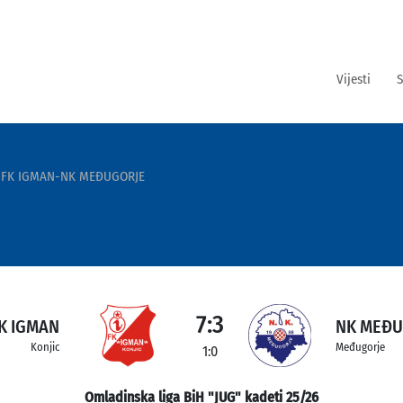
Vijesti
S
FK IGMAN-NK MEĐUGORJE
7:3
K IGMAN
NK MEĐU
Konjic
Međugorje
1:0
Omladinska liga BiH "JUG" kadeti 25/26