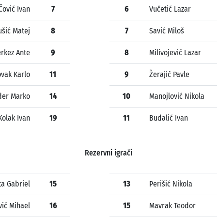
Čović Ivan
7
6
Vučetić Lazar
ušić Matej
8
7
Savić Miloš
rkez Ante
9
8
Milivojević Lazar
vak Karlo
11
9
Žerajić Pavle
der Marko
14
10
Manojlović Nikola
Kolak Ivan
19
11
Budalić Ivan
Rezervni igrači
ta Gabriel
15
13
Perišić Nikola
vić Mihael
16
15
Mavrak Teodor