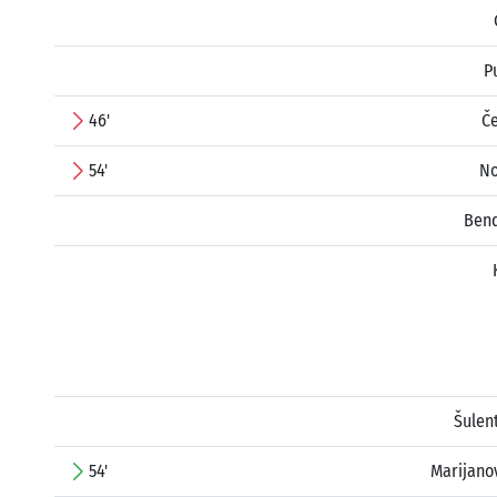
P
46'
Če
54'
No
Ben
Šulen
54'
Marijano