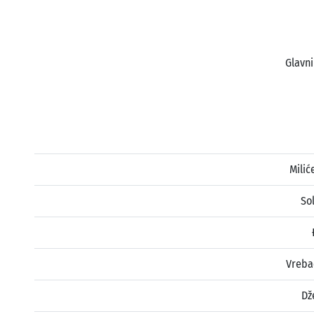
Glavni
Milić
So
Vreba
Dž