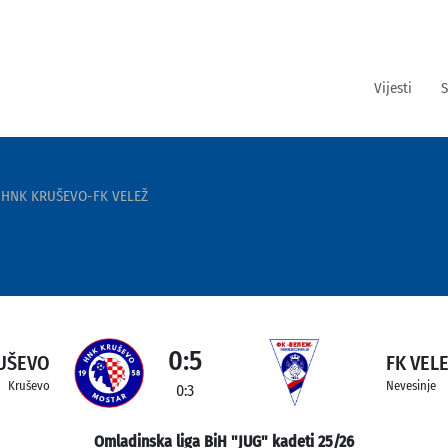
Vijesti
S
HNK KRUŠEVO-FK VELEŽ
0:5
UŠEVO
FK VEL
Kruševo
Nevesinje
0:3
Omladinska liga BiH "JUG" kadeti 25/26