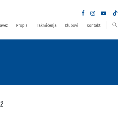
search
avez
Propisi
Takmičenja
Klubovi
Kontakt
EŽ