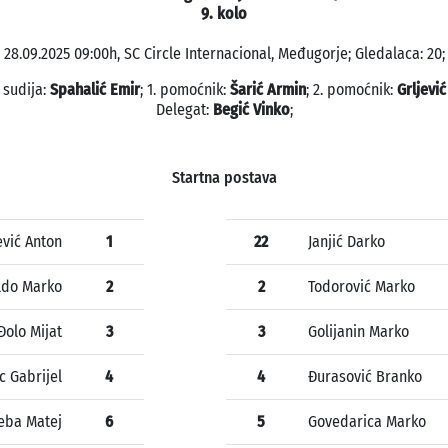
9. kolo
28.09.2025 09:00h, SC Circle Internacional, Međugorje; Gledalaca: 20;
 sudija:
Spahalić Emir
; 1. pomoćnik:
Šarić Armin
; 2. pomoćnik:
Grljević
Delegat:
Begić Vinko
;
Startna postava
ević Anton
1
22
Janjić Darko
ldo Marko
2
2
Todorović Marko
Đolo Mijat
3
3
Golijanin Marko
c Gabrijel
4
4
Đurasović Branko
eba Matej
6
5
Govedarica Marko