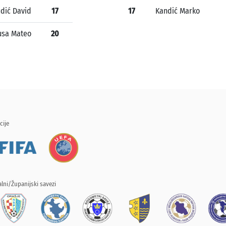
dić David
17
17
Kandić Marko
sa Mateo
20
cije
lni/Županijski savezi