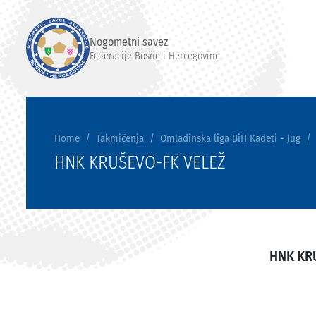
Nogometni savez
Federacije Bosne i Hercegovine
Home
Takmičenja
Omladinska liga BiH Kadeti - Jug
HNK KRUŠEVO-FK VELEŽ
HNK KR