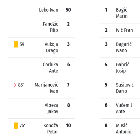
Leko Ivan
50
1
Bagić
Marin
Pandžić
2
Filip
2
Ivić Fran
59'
Vukoja
3
3
Bagarić
Drago
Ivano
Ćorluka
6
4
Gabrić
Ante
Josip
83'
Marijanović
7
5
Sušilović
Ivan
Dario
Alpeza
8
6
Vučemil
Jakov
Ante
76'
Kondža
10
8
Musić
Petar
Antonio