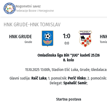
Nogometni savez
Federacije Bosne i Hercegovine
HNK GRUDE-HNK TOMISLAV
1:0
HNK GRUDE
HNK
Grude
Tomis
0:0
Omladinska liga BiH "JUG" kadeti 25/26
8. kolo
15.10.2025 13:00h, Stadion Elić Luka, Grude; Gledalaca:
Glavni sudija:
Raič Luka
; 1. pomoćnik:
Perić Vinko
; 2. pomoćnik
Delegat:
Spahalić Samir
;
Startna postava