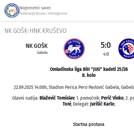
Nogometni savez
Federacije Bosne i Hercegovine
NK GOŠK-HNK KRUŠEVO
5:0
NK GOŠK
Gabela
4:0
Omladinska liga BiH "JUG" kadeti 25/26
8. kolo
22.09.2025 14:00h, Stadion Perica Pero Pavlović Gabela, Gabela
Glavni sudija:
Blažević Tomislav
; 1. pomoćnik:
Perić Vinko
; 2. 
Toni
; Delegat:
Jurišić Karlo
;
Startna postava