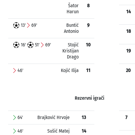
Šator
8
Harun
14
13'
69'
Buntić
9
Antonio
18
16'
51'
69'
Stojić
10
Kristijan
19
Drago
46'
Kojić Ilija
11
20
Rezervni igrači
64'
Brajković Hrvoje
13
7
46'
Sušić Matej
14