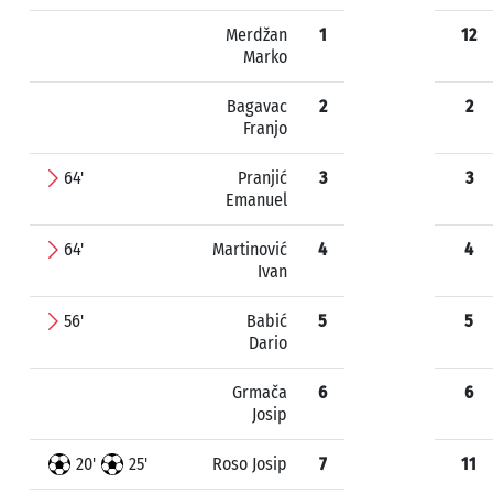
Merdžan
1
12
Marko
Bagavac
2
2
Franjo
64'
Pranjić
3
3
Emanuel
64'
Martinović
4
4
Ivan
56'
Babić
5
5
Dario
Grmača
6
6
Josip
20'
25'
Roso Josip
7
11