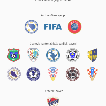
E-mail:
federacija@nsfbih.ba
Partneri/Asocijacije
Članovi/Kantonalni/Županijski savezi
Entitetski savez