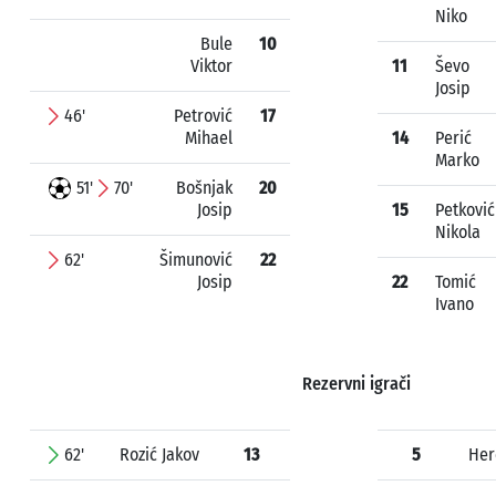
Niko
Bule
10
Viktor
11
Ševo
Josip
46'
Petrović
17
Mihael
14
Perić
Marko
51'
70'
Bošnjak
20
Josip
15
Petković
Nikola
62'
Šimunović
22
Josip
22
Tomić
Ivano
Rezervni igrači
62'
Rozić Jakov
13
5
Her