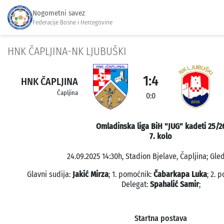
Nogometni savez
Federacije Bosne i Hercegovine
HNK ČAPLJINA-NK LJUBUŠKI
1:4
HNK ČAPLJINA
Čapljina
0:0
Omladinska liga BiH "JUG" kadeti 25/2
7. kolo
24.09.2025 14:30h, Stadion Bjelave, Čapljina; Gled
Glavni sudija:
Jakić Mirza
; 1. pomoćnik:
Čabarkapa Luka
; 2. 
Delegat:
Spahalić Samir
;
Startna postava