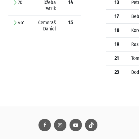
70'
Džeba
14
13
Pet
Patrik
17
Beb
46'
Ćemeraš
15
Daniel
18
Kor
19
Ras
21
Tom
23
Dod