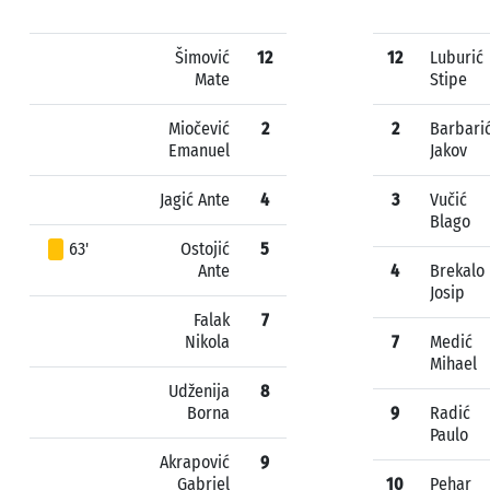
Šimović
12
12
Luburić
Mate
Stipe
Miočević
2
2
Barbari
Emanuel
Jakov
Jagić Ante
4
3
Vučić
Blago
63'
Ostojić
5
Ante
4
Brekalo
Josip
Falak
7
Nikola
7
Medić
Mihael
Udženija
8
Borna
9
Radić
Paulo
Akrapović
9
Gabriel
10
Pehar