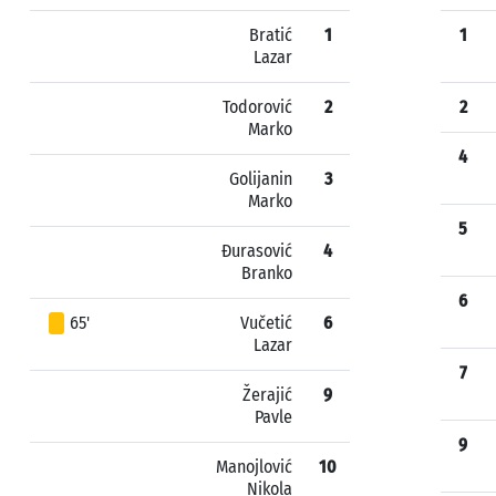
Bratić
1
1
Lazar
Todorović
2
2
Marko
4
Golijanin
3
Marko
5
Đurasović
4
Branko
6
65'
Vučetić
6
Lazar
7
Žerajić
9
Pavle
9
Manojlović
10
Nikola