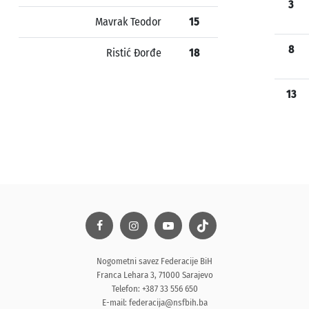
3
Mavrak Teodor
15
8
Ristić Đorđe
18
13
Nogometni savez Federacije BiH
Franca Lehara 3, 71000 Sarajevo
Telefon: +387 33 556 650
E-mail:
federacija@nsfbih.ba