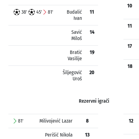
10
38'
45'
81'
Budalić
11
Ivan
11
Savić
14
Miloš
17
Bratić
19
Vasilije
18
Šiljegović
20
Uroš
Rezervni igrači
81'
Milivojević Lazar
8
12
Perišić Nikola
13