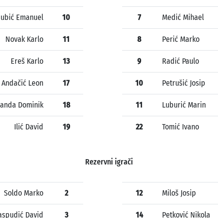
jubić Emanuel
10
7
Medić Mihael
Novak Karlo
11
8
Perić Marko
Ereš Karlo
13
9
Radić Paulo
Andačić Leon
17
10
Petrušić Josip
anda Dominik
18
11
Luburić Marin
Ilić David
19
22
Tomić Ivano
Rezervni igrači
Soldo Marko
2
12
Miloš Josip
aspudić David
3
14
Petković Nikola