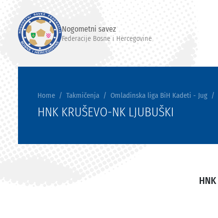
Nogometni savez
Federacije Bosne i Hercegovine
Home
Takmičenja
Omladinska liga BiH Kadeti - Jug
HNK KRUŠEVO-NK LJUBUŠKI
HNK