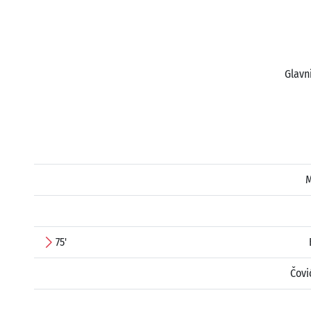
Glavn
M
75'
Čovi