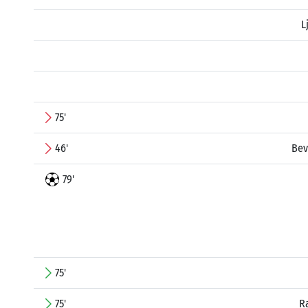
L
75'
46'
Bev
79'
75'
75'
R