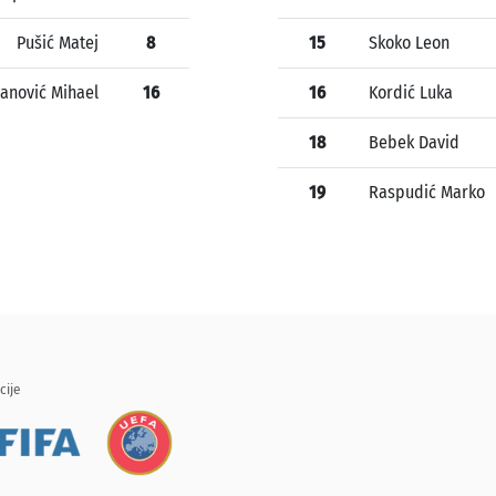
Pušić Matej
8
15
Skoko Leon
janović Mihael
16
16
Kordić Luka
18
Bebek David
19
Raspudić Marko
cije