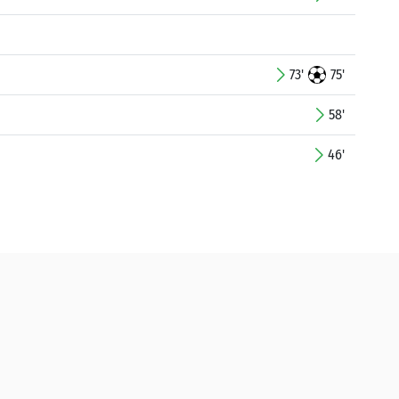
73'
75'
58'
46'