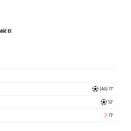
hić El
(AG) 77'
52'
73'