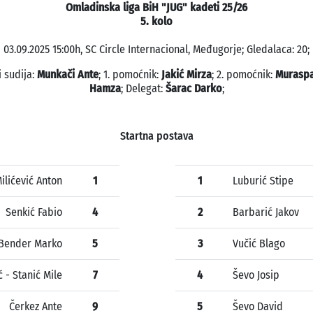
Omladinska liga BiH "JUG" kadeti 25/26
5. kolo
03.09.2025 15:00h, SC Circle Internacional, Međugorje; Gledalaca: 20;
i sudija:
Munkači Ante
; 1. pomoćnik:
Jakić Mirza
; 2. pomoćnik:
Muraspa
Hamza
; Delegat:
Šarac Darko
;
Startna postava
ilićević Anton
1
1
Luburić Stipe
Senkić Fabio
4
2
Barbarić Jakov
Bender Marko
5
3
Vučić Blago
ć - Stanić Mile
7
4
Ševo Josip
Čerkez Ante
9
5
Ševo David