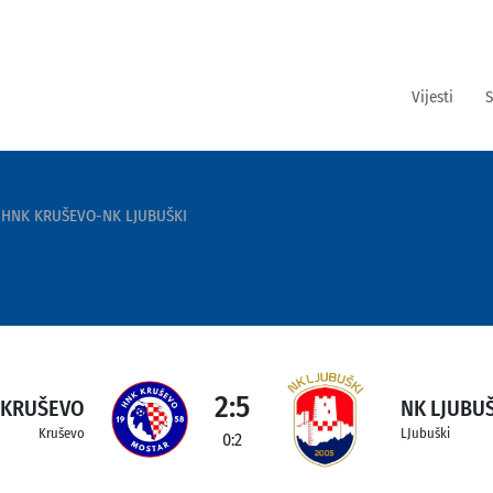
Vijesti
S
HNK KRUŠEVO-NK LJUBUŠKI
2:5
 KRUŠEVO
NK LJUBU
Kruševo
LJubuški
0:2