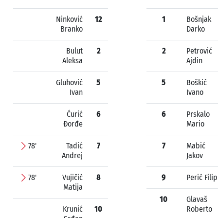
Ninković
12
1
Bošnjak
Branko
Darko
Bulut
2
2
Petrović
Aleksa
Ajdin
Gluhović
5
5
Boškić
Ivan
Ivano
Ćurić
6
6
Prskalo
Đorđe
Mario
78'
Tadić
7
7
Mabić
Andrej
Jakov
78'
Vujičić
8
9
Perić Filip
Matija
10
Glavaš
Krunić
10
Roberto