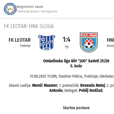
Nogometni savez
Federacije Bosne i Hercegovine
FK LEOTAR-HNK SLOGA
1:4
FK LEOTAR
HN
Trebinje
Gornj
1:1
Omladinska liga BiH "JUG" kadeti 25/26
5. kolo
31.08.2025 11:30h, Stadion Police, Trebinje; Gledalac
Glavni sudija:
Memić Muamer
; 1. pomoćnik:
Bevanda Matej
; 2. 
Antonio
; Delegat:
Pehilj Nedžad
;
Startna postava