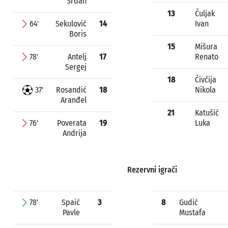
Srđan
13
Čuljak
64'
Sekulović
14
Ivan
Boris
15
Mišura
78'
Antelj
17
Renato
Sergej
18
Čivčija
37'
Rosandić
18
Nikola
Aranđel
21
Katušić
76'
Poverata
19
Luka
Andrija
Rezervni igrači
78'
Spaić
3
8
Gudić
Pavle
Mustafa