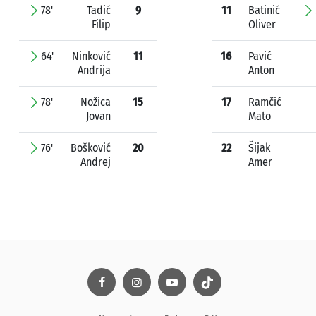
78'
Tadić
9
11
Batinić
Filip
Oliver
64'
Ninković
11
16
Pavić
Andrija
Anton
78'
Nožica
15
17
Ramčić
Jovan
Mato
76'
Bošković
20
22
Šijak
Andrej
Amer