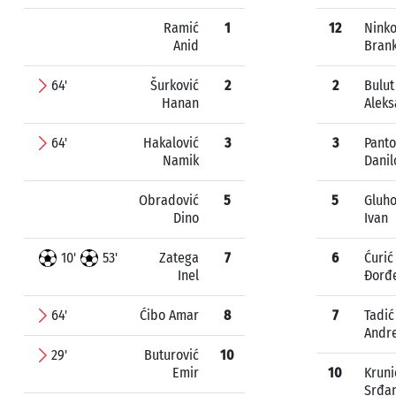
Ramić
1
12
Ninko
Anid
Bran
64'
Šurković
2
2
Bulut
Hanan
Aleks
64'
Hakalović
3
3
Panto
Namik
Danil
Obradović
5
5
Gluho
Dino
Ivan
10'
53'
Zatega
7
6
Ćurić
Inel
Đorđ
64'
Ćibo Amar
8
7
Tadić
Andre
29'
Buturović
10
Emir
10
Kruni
Srđa