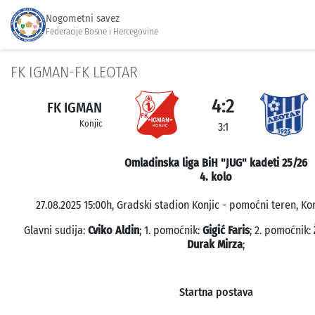
Nogometni savez
Federacije Bosne i Hercegovine
FK IGMAN-FK LEOTAR
4:2
FK IGMAN
Konjic
3:1
Omladinska liga BiH "JUG" kadeti 25/26
4. kolo
27.08.2025 15:00h, Gradski stadion Konjic - pomoćni teren, Kon
Glavni sudija:
Cviko Aldin
; 1. pomoćnik:
Gigić Faris
; 2. pomoćnik:
Durak Mirza
;
Startna postava