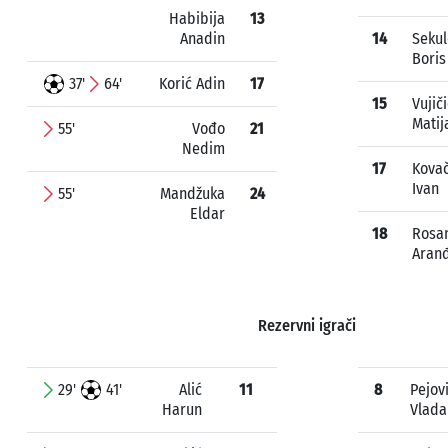
Habibija
13
Anadin
14
Sekul
Boris
37'
64'
Korić Adin
17
15
Vujiči
Matij
55'
Vođo
21
Nedim
17
Kova
Ivan
55'
Mandžuka
24
Eldar
18
Rosa
Aran
Rezervni igrači
29'
41'
Alić
11
8
Pejov
Harun
Vlada